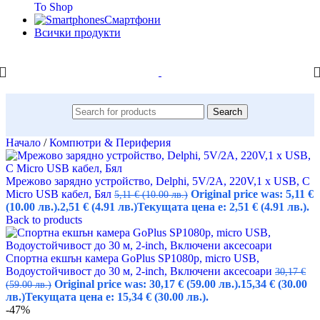
To Shop
Смартфони
Всички продукти
Search
Начало
/
Компютри & Периферия
Мрежово зарядно устройство, Delphi, 5V/2A, 220V,1 x USB, С
Micro USB кабел, Бял
Original price was: 5,11 €
5,11
€
(10.00 лв.)
(10.00 лв.).
2,51
€
(4.91 лв.)
Текущата цена е: 2,51 € (4.91 лв.).
Back to products
Спортна екшън камера GoPlus SP1080p, micro USB,
Водоустойчивост до 30 м, 2-inch, Включени аксесоари
30,17
€
Original price was: 30,17 € (59.00 лв.).
15,34
€
(30.00
(59.00 лв.)
лв.)
Текущата цена е: 15,34 € (30.00 лв.).
-47%