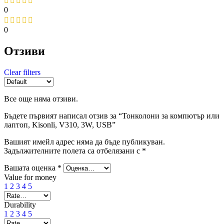
0
0
Отзиви
Clear filters
Все още няма отзиви.
Бъдете първият написал отзив за “Тонколони за компютър или
лаптоп, Kisonli, V310, 3W, USB”
Вашият имейл адрес няма да бъде публикуван.
Задължителните полета са отбелязани с
*
Вашата оценка
*
Value for money
1
2
3
4
5
Durability
1
2
3
4
5