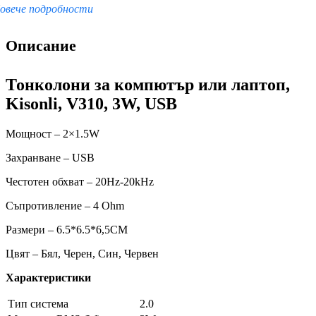
овече подробности
Описание
Тонколони за компютър или лаптоп,
Kisonli, V310, 3W, USB
Мощност – 2×1.5W
Захранване – USB
Честотен обхват – 20Hz-20kHz
Съпротивление – 4 Ohm
Размери – 6.5*6.5*6,5CM
Цвят – Бял, Черен, Син, Червен
Характеристики
Тип система
2.0