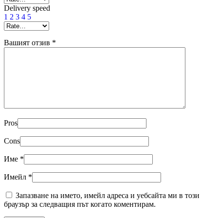
Delivery speed
1
2
3
4
5
Вашият отзив
*
Pros
Cons
Име
*
Имейл
*
Запазване на името, имейл адреса и уебсайта ми в този
браузър за следващия път когато коментирам.