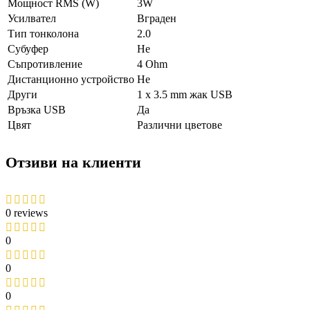
Мощност RMS (W)
3W
Усилвател
Вграден
Тип тонколона
2.0
Субуфер
Не
Съпротивление
4 Ohm
Дистанционно устройство
Не
Други
1 x 3.5 mm жак USB
Връзка USB
Да
Цвят
Различни цветове
Отзиви на клиенти
0 reviews
0
0
0