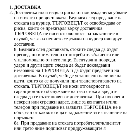
ДОСТАВКА
Доставчика носи изцяло риска от повреждане/загубване
на стоката при доставката. Веднага след предаване на
стоката на куриер, ТЪРГОВЕЦЪТ се освобождава от
риска, който се прехвърля върху доставчика.
ТЪРГОВЕЦА не носи отговорност за закъснение в
случай, че закъснението се дължи на куриер или друг
доставчик.
8. Веднага след доставката, стоките следва да бъдат
прегледани внимателно от потребителя/клиента или
упълномощено от него лице. Евентуални повреди,
удари и други щети следва да бъдат докладвани
незабавно на ТЪРГОВЕЦА и да бъдат предявени на
доставчика. В случай, че бъде установено наличие на
щети, които са се получили при транспортирането на
стоката, ТЪРГОВЕЦЪТ не носи отговорност за
гаранционното обслужване на тази стока а вредите
следва да се възстановят от доставчика. При посочени
неверен или сгрешен адрес, лице за контакти и/или
телефон при подаване на заявката ТЪРГОВЕЦА не е
обвързан от каквото и да е задължение за изпълнение на
поръчката.
8а. При предаване на стоката потребителят/клиентът
или трето лице подписват придружаващите я