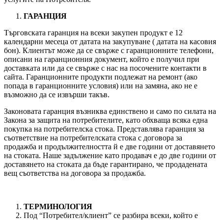
ГАРАНЦИЯ
Търговската гаранция на всеки закупен продукт е 12
календарни месеца от датата на закупуване ( датата на касовия
бон). Клиентът може да се свърже с гаранционните телефони,
описани на гаранционния документ, който е получил при
доставката или да се свърже с нас на посочените контакти в
сайта. Гаранционните продукти подлежат на ремонт (ако
попада в гаранционните условия) или на замяна, ако не е
възможно да се извърши такъв.
Законовата гаранция възниква единствено и само по силата на
Закона за защита на потребителите, като обхваща всяка една
покупка на потребителска стока. Представлява гаранция за
съответствие на потребителската стока с договора за
продажба и продължителността й е две години от доставянето
на стоката. Наше задължение като продавач е до две години от
доставянето на стоката да бъде гарантирано, че продадената
вещ съответства на договора за продажба.
ТЕРМИНОЛОГИЯ
Под “Потребител/клиент” се разбира всеки, който е