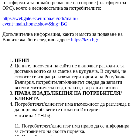
платформата за онлайн решаване на спорове (платформа за
ОРС), която е леснодостъпна за потребителите:
https://webgate.ec.europa.eu/odr/main/?
event=main.home.show&lng=BG
Допълнителна информация, както и място за подаване на
Вашите жалби е следният адрес:
https://kzp.bg/
ЦЕНИ
Цените, посочени на сайта не включват разходите за
доставка които са за сметка на купувача. В случай, че
стоките се изпращат извън територията на Република
България, потребителят/клиентът следва да заплати
всички митнически и др. такси, свързани с износа.
ПРАВА И ЗАДЪЛЖЕНИЯ НА ПОТРЕБИТЕЛЯ/
КЛИЕНТА
Потребителят/клиентът има възможност да разглежда и
да поръчва обявените стоки на Интернет
1TH
магазина
.bg .
11. Потребителят/клиентът има право да се информира
за състоянието на своята поръчка.