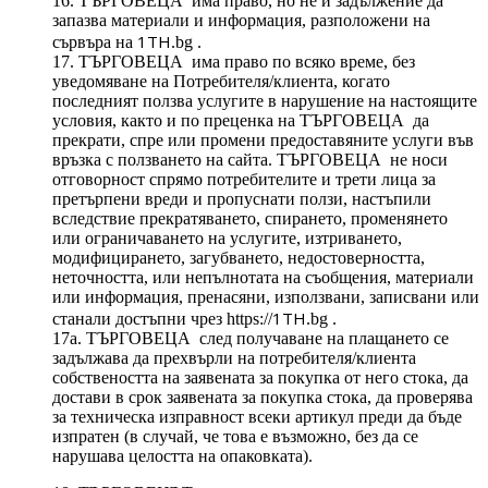
16. ТЪРГОВЕЦА има право, но не и задължение да
запазва материали и информация, разположени на
1TH
сървъра на
.bg .
17. ТЪРГОВЕЦА има право по всяко време, без
уведомяване на Потребителя/клиента, когато
последният ползва услугите в нарушение на настоящите
условия, както и по преценка на ТЪРГОВЕЦА да
прекрати, спре или промени предоставяните услуги във
връзка с ползването на сайта. ТЪРГОВЕЦА не носи
отговорност спрямо потребителите и трети лица за
претърпени вреди и пропуснати ползи, настъпили
вследствие прекратяването, спирането, променянето
или ограничаването на услугите, изтриването,
модифицирането, загубването, недостоверността,
неточността, или непълнотата на съобщения, материали
или информация, пренасяни, използвани, записвани или
1TH
станали достъпни чрез https://
.bg .
17а. ТЪРГОВЕЦА след получаване на плащането се
задължава да прехвърли на потребителя/клиента
собствеността на заявената за покупка от него стока, да
достави в срок заявената за покупка стока, да проверява
за техническа изправност всеки артикул преди да бъде
изпратен (в случай, че това е възможно, без да се
нарушава целостта на опаковката).