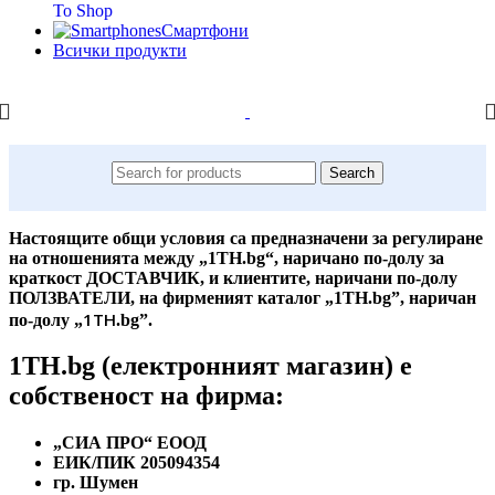
To Shop
Смартфони
Всички продукти
Search
Настоящите общи условия са предназначени за регулиране
на отношенията между „1TH.bg“, наричано по-долу за
краткост ДОСТАВЧИК, и клиентите, наричани по-долу
ПОЛЗВАТЕЛИ, на фирменият каталог „1TH.bg”, наричан
1TH
по-долу „
.bg”.
1TH.bg (електронният магазин) е
собственост на фирма:
„СИА ПРО“ ЕООД
ЕИК/ПИК 205094354
гр. Шумен