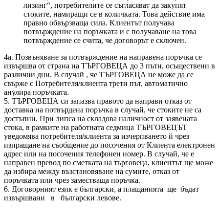
лизинг“, потребителите се съгласяват да закупят
стоките, намиращи се в количката. Това действие има
правно обвързваща сила. Клиентът получава
потвърждение на поръчката и с получаване на това
потвърждение се счита, че договорът е сключен.
4а. Позвъняване за потвърждение на направена поръчка се
извършва от страна на ТЪРГОВЕЦА до 3 пъти, осъществени в
различни дни. В случай , че ТЪРГОВЕЦА не може да се
свърже с Потребителя/клиента трети път, автоматично
анулира поръчката.
5. ТЪРГОВЕЦА си запазва правото да направи отказ от
доставка на потвърдена поръчка в случай, че стоките не са
достъпни. При липса на складова наличност от заявената
стока, в рамките на работната седмица ТЪРГОВЕЦЪТ
уведомява потребителя/клиента за изчерпването й чрез
изпращане на съобщение до посочения от Клиента електронен
адрес или на посочения телефонен номер. В случай, че е
направен превод по сметката на търговеца, клиентът ще може
да избира между възстановяване на сумите, отказ от
поръчката или чрез заместваща поръчка.
6. Договорният език е български, а плащанията ще бъдат
извършвани в български левове.