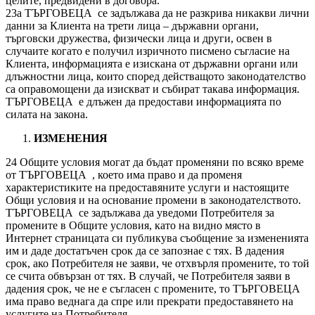
целите, предвидени в договора.
23а ТЪРГОВЕЦА се задължава да не разкрива никакви лични
данни за Клиента на трети лица – държавни органи,
търговски дружества, физически лица и други, освен в
случаите когато е получил изричното писмено съгласие на
Клиента, информацията е изискана от държавни органи или
длъжностни лица, които според действащото законодателство
са оправомощени да изискват и събират такава информация.
ТЪРГОВЕЦА е длъжен да предостави информацията по
силата на закона.
ИЗМЕНЕНИЯ
24 Общите условия могат да бъдат променяни по всяко време
от ТЪРГОВЕЦА , което има право и да променя
характеристиките на предоставяните услуги и настоящите
Общи условия и на основание промени в законодателството.
ТЪРГОВЕЦА се задължава да уведоми Потребителя за
промените в Общите условия, като на видно място в
Интернет страницата си публикува съобщение за измененията
им и даде достатъчен срок да се запознае с тях. В дадения
срок, ако Потребителя не заяви, че отхвърля промените, то той
се счита обвързан от тях. В случай, че Потребителя заяви в
дадения срок, че не е съгласен с промените, то ТЪРГОВЕЦА
има право веднага да спре или прекрати предоставянето на
услугите на Потребителя.