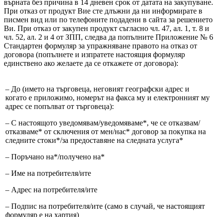
върната без причина в 14 дневен срок от датата на закупуване.
При отказ от продукт Вие сте длъжни да ни информирате в
писмен вид или по телефоните подадени в сайта за решението
Ви. При отказ от закупен продукт съгласно чл. 47, ал. 1, т. 8 и
чл. 52, ал. 2 и 4 от ЗПП, следва да попълните Приложение № 6
Стандартен формуляр за упражняване правото на отказ от
договора (попълнете и изпратете настоящия формуляр
единствено ако желаете да се откажете от договора):
– До (името на търговеца, неговият географски адрес и
когато е приложимо, номерът на факса му и електронният му
адрес се попълват от търговеца):
– С настоящото уведомявам/уведомяваме*, че се отказвам/
отказваме* от сключения от мен/нас* договор за покупка на
следните стоки*/за предоставяне на следната услуга*
– Поръчано на*/получено на*
– Име на потребителя/ите
– Адрес на потребителя/ите
– Подпис на потребителя/ите (само в случай, че настоящият
формуляр е на хартия)