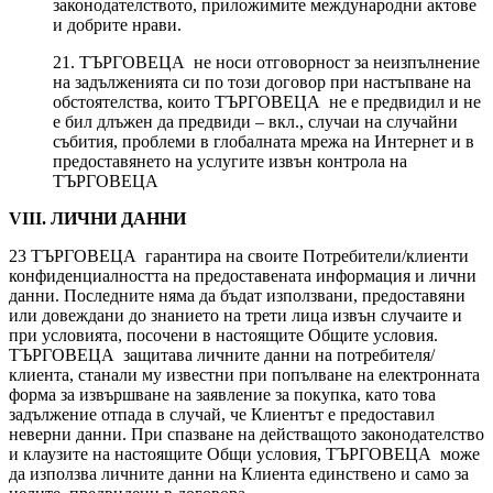
законодателството, приложимите международни актове
и добрите нрави.
21. ТЪРГОВЕЦА не носи отговорност за неизпълнение
на задълженията си по този договор при настъпване на
обстоятелства, които ТЪРГОВЕЦА не е предвидил и не
е бил длъжен да предвиди – вкл., случаи на случайни
събития, проблеми в глобалната мрежа на Интернет и в
предоставянето на услугите извън контрола на
ТЪРГОВЕЦА
VIII. ЛИЧНИ ДАННИ
23 ТЪРГОВЕЦА гарантира на своите Потребители/клиенти
конфиденциалността на предоставената информация и лични
данни. Последните няма да бъдат използвани, предоставяни
или довеждани до знанието на трети лица извън случаите и
при условията, посочени в настоящите Общите условия.
ТЪРГОВЕЦА защитава личните данни на потребителя/
клиента, станали му известни при попълване на електронната
форма за извършване на заявление за покупка, като това
задължение отпада в случай, че Клиентът е предоставил
неверни данни. При спазване на действащото законодателство
и клаузите на настоящите Общи условия, ТЪРГОВЕЦА може
да използва личните данни на Клиента единствено и само за