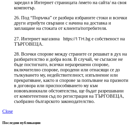
заредил в Интернет страницата /името на сайта/ на своя
компютър.
26. Под “Поръчка” се разбира избраните стоки и всички
други атрибути свързани с начина на доставка и
заплащане на стоката от клиента/потребителя.
1TH
27. Интернет магазина https://
.bg е собственост на
ТЪРГОВЕЦА.
28. Всички спорове между страните се решават в дух на
разбирателство и добра воля. В случай, че съгласие не
бъде постигнато, всички неразрешени спорове,
включително спорове, породени или отнасящи се до
тълкуването му, недействителност, изпълнение или
прекратяване, както и спорове за попълване на празноти
в договора или приспособяването му към
нововъзникнали обстоятелства, ще бъдат разрешавани
от компетентния съд по регистрация на ТЪРГОВЕЦА,
съобразно българското законодателство.
Close
Последни публикации