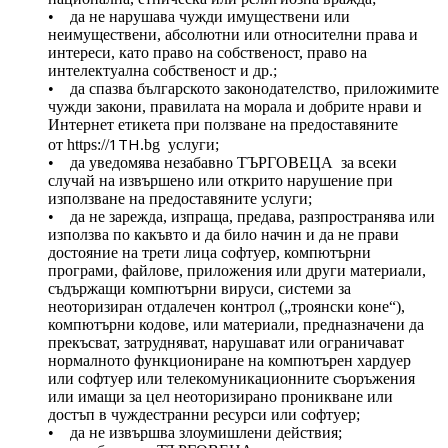
• да не нарушава чужди имуществени или
неимуществени, абсолютни или относителни права и
интереси, като право на собственост, право на
интелектуална собственост и др.;
• да спазва българското законодателство, приложимите
чужди закони, правилата на морала и добрите нрави и
Интернет етикета при ползване на предоставяните
1TH
от https://
.bg услуги;
• да уведомява незабавно ТЪРГОВЕЦА за всеки
случай на извършено или открито нарушение при
използване на предоставяните услуги;
• да не зарежда, изпраща, предава, разпространява или
използва по какъвто и да било начин и да не прави
достояние на трети лица софтуер, компютърни
програми, файлове, приложения или други материали,
съдържащи компютърни вируси, системи за
неоторизиран отдалечен контрол („троянски коне“),
компютърни кодове, или материали, предназначени да
прекъсват, затрудняват, нарушават или ограничават
нормалното функциониране на компютърен хардуер
или софтуер или телекомуникационните съоръжения
или имащи за цел неоторизирано проникване или
достъп в чуждестранни ресурси или софтуер;
• да не извършва злоумишлени действия;