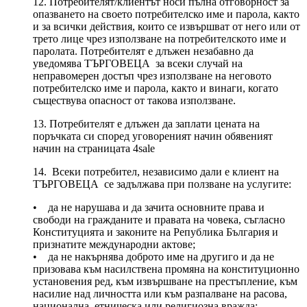
12. Потребителят/клиентът носи пълна отговорност за
опазването на своето потребителско име и парола, както
и за всички действия, които се извършват от него или от
трето лице чрез използване на потребителското име и
паролата. Потребителят е длъжен незабавно да
уведомява ТЪРГОВЕЦА за всеки случай на
неправомерен достъп чрез използване на неговото
потребителско име и парола, както и винаги, когато
съществува опасност от такова използване.
13. Потребителят е длъжен да заплати цената на
поръчката си според уговореният начин обявеният
начин на страницата 4sale
14. Всеки потребител, независимо дали е клиент на
ТЪРГОВЕЦА се задължава при ползване на услугите:
• да не нарушава и да зачита основните права и
свободи на гражданите и правата на човека, съгласно
Конституцията и законите на Република България и
признатите международни актове;
• да не накърнява доброто име на другиго и да не
призовава към насилствена промяна на конституционно
установения ред, към извършване на престъпление, към
насилие над личността или към разпалване на расова,
национална, етническа или религиозна вражда;