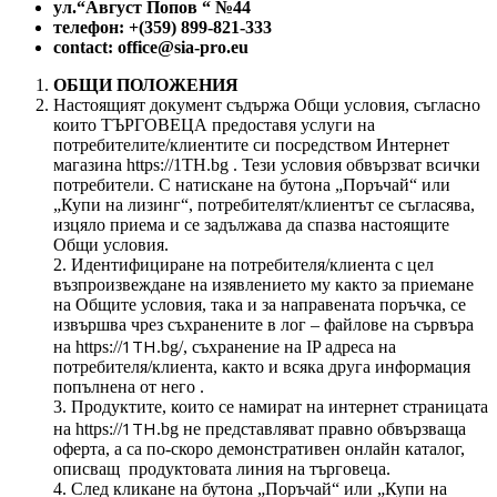
ул.“Август Попов “ №44
телефон: +(359) 899-821-333
contact
: office@sia-pro.eu
ОБЩИ ПОЛОЖЕНИЯ
Настоящият документ съдържа Общи условия, съгласно
които ТЪРГОВЕЦА предоставя услуги на
потребителите/клиентите си посредством Интернет
магазина https://1TH.bg . Тези условия обвързват всички
потребители. С натискане на бутона „Поръчай“ или
„Купи на лизинг“, потребителят/клиентът се съгласява,
изцяло приема и се задължава да спазва настоящите
Общи условия.
2. Идентифициране на потребителя/клиента с цел
възпроизвеждане на изявлението му както за приемане
на Общите условия, така и за направената поръчка, се
извършва чрез съхранените в лог – файлове на сървъра
1TH
на https://
.bg/, съхранение на IP адреса на
потребителя/клиента, както и всяка друга информация
попълнена от него .
3. Продуктите, които се намират на интернет страницата
1TH
на https://
.bg не представляват правно обвързваща
оферта, а са по-скоро демонстративен онлайн каталог,
описващ продуктовата линия на търговеца.
4. След кликане на бутона „Поръчай“ или „Купи на