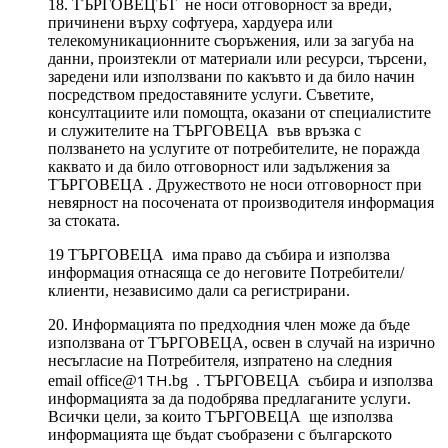
18. ТЪРГОВЕЦЪТ не носи отговорност за вреди,
причинени върху софтуера, хардуера или
телекомуникационните съоръжения, или за загуба на
данни, произтекли от материали или ресурси, търсени,
заредени или използвани по какъвто и да било начин
посредством предоставяните услуги. Съветите,
консултациите или помощта, оказани от специалистите
и служителите на ТЪРГОВЕЦА във връзка с
ползването на услугите от потребителите, не поражда
каквато и да било отговорност или задължения за
ТЪРГОВЕЦА . Дружеството не носи отговорност при
невярност на посочената от производителя информация
за стоката.
19 ТЪРГОВЕЦА има право да събира и използва
информация отнасяща се до неговите Потребители/
клиенти, независимо дали са регистрирани.
20. Информацията по предходния член може да бъде
използвана от ТЪРГОВЕЦА, освен в случай на изрично
несъгласие на Потребителя, изпратено на следния
1TH
email office@
.bg . ТЪРГОВЕЦА събира и използва
информацията за да подобрява предлаганите услуги.
Всички цели, за които ТЪРГОВЕЦА ще използва
информацията ще бъдат съобразени с българското