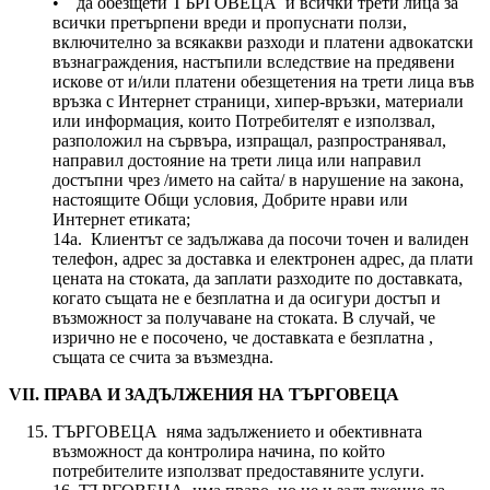
• да обезщети ТЪРГОВЕЦА и всички трети лица за
всички претърпени вреди и пропуснати ползи,
включително за всякакви разходи и платени адвокатски
възнаграждения, настъпили вследствие на предявени
искове от и/или платени обезщетения на трети лица във
връзка с Интернет страници, хипер-връзки, материали
или информация, които Потребителят е използвал,
разположил на сървъра, изпращал, разпространявал,
направил достояние на трети лица или направил
достъпни чрез /името на сайта/ в нарушение на закона,
настоящите Общи условия, Добрите нрави или
Интернет етиката;
14а. Клиентът се задължава да посочи точен и валиден
телефон, адрес за доставка и електронен адрес, да плати
цената на стоката, да заплати разходите по доставката,
когато същата не е безплатна и да осигури достъп и
възможност за получаване на стоката. В случай, че
изрично не е посочено, че доставката е безплатна ,
същата се счита за възмездна.
VII. ПРАВА И ЗАДЪЛЖЕНИЯ НА ТЪРГОВЕЦА
ТЪРГОВЕЦА няма задължението и обективната
възможност да контролира начина, по който
потребителите използват предоставяните услуги.