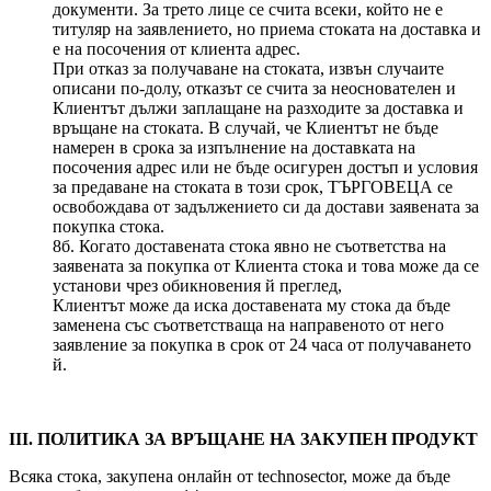
документи. За трето лице се счита всеки, който не е
титуляр на заявлението, но приема стоката на доставка и
е на посочения от клиента адрес.
При отказ за получаване на стоката, извън случаите
описани по-долу, отказът се счита за неоснователен и
Клиентът дължи заплащане на разходите за доставка и
връщане на стоката. В случай, че Клиентът не бъде
намерен в срока за изпълнение на доставката на
посочения адрес или не бъде осигурен достъп и условия
за предаване на стоката в този срок, ТЪРГОВЕЦА се
освобождава от задължението си да достави заявената за
покупка стока.
8б. Когато доставената стока явно не съответства на
заявената за покупка от Клиента стока и това може да се
установи чрез обикновения й преглед,
Клиентът може да иска доставената му стока да бъде
заменена със съответстваща на направеното от него
заявление за покупка в срок от 24 часа от получаването
й.
III. ПОЛИТИКА ЗА ВРЪЩАНЕ НА ЗАКУПЕН ПРОДУКТ
Всяка стока, закупена онлайн от technosector, може да бъде