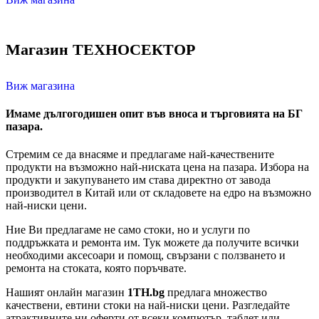
Магазин ТЕХНОСЕКТОР
Виж магазина
Имаме дългогодишен опит във вноса и търговията на БГ
пазара.
Стремим се да внасяме и предлагаме най-качествените
продукти на възможно най-ниската цена на пазара. Избора на
продукти и закупуването им става директно от завода
производител в Китай или от складовете на едро на възможно
най-ниски цени.
Ние Ви предлагаме не само стоки, но и услуги по
поддръжката и ремонта им. Тук можете да получите всички
необходими аксесоари и помощ, свързани с ползването и
ремонта на стоката, която поръчвате.
Нашият онлайн магазин
1TH.bg
предлага множество
качествени, евтини стоки на най-ниски цени. Разгледайте
атрактивните ни оферти от всеки компютър, таблет или