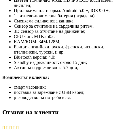
Цветен 1.54инча/3.91см. HD IPS LCD touch screen
дисплей;
Приложима платформа: Android 5.0 +, IOS 9.0 +;
1 литиево-полимерна батерия (вградена);
Сменяема силиконова каишка;
Сензор за отчитане на сърдечния ритъм;
3D сензор за отчитане на движение;
CPU чип: MTK2502;
RAM/ROM: 34M/128M;
Езици: английски, руски, френски, испански,
италиански, турски, и др;
Bluetooth версия: 4.0;
Standby издръжливост: около 15 дни;
Активна издръжливост: 5-7 дни;
Комплектът включва:
смарт часовник;
поставка за зареждане с USB кабел;
ръководство на потребителя.
Отзиви на клиенти