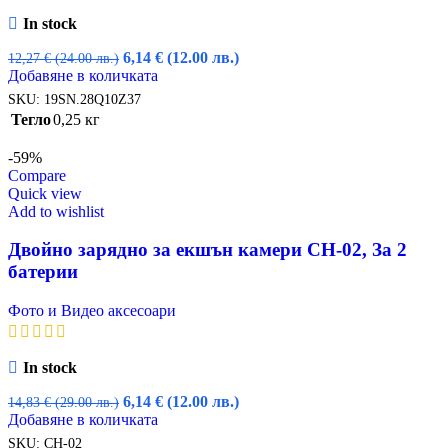
In stock
Original
Текущата
6,14
€
(12.00 лв.)
12,27
€
(24.00 лв.)
price
цена
Добавяне в количката
was:
е:
SKU:
19SN.28Q10Z37
12,27 €
6,14 €
Тегло
0,25 кг
(24.00
(12.00
лв.).
лв.).
-59%
Compare
Quick view
Add to wishlist
Двойно зарядно за екшън камери CH-02, За 2
батерии
Фото и Видео аксесоари
In stock
Original
Текущата
6,14
€
(12.00 лв.)
14,83
€
(29.00 лв.)
price
цена
Добавяне в количката
was:
е:
SKU:
CH-02