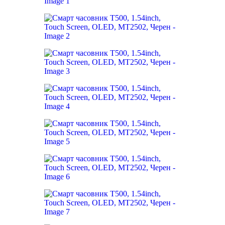
лв.).
лв.).