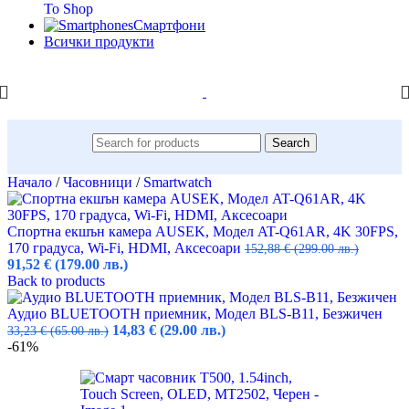
To Shop
Смартфони
Всички продукти
Search
Начало
/
Часовници
/
Smartwatch
Спортна екшън камера AUSEK, Модел AT-Q61AR, 4K 30FPS,
170 градуса, Wi-Fi, HDMI, Аксесоари
152,88
€
(299.00 лв.)
Original
Текущата
91,52
€
(179.00 лв.)
price
цена
Back to products
was:
е:
152,88 €
91,52 €
Аудио BLUETOOTH приемник, Модел BLS-B11, Безжичен
(299.00
Original
(179.00
Текущата
14,83
€
(29.00 лв.)
33,23
€
(65.00 лв.)
лв.).
price
лв.).
цена
-61%
was:
е:
33,23 €
14,83 €
(65.00
(29.00