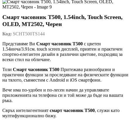
Смарт часовник T500, 1.54inch, Touch Screen,
OLED, MT2502, Черен
Код:
SCHT500TS144
Представяме Ви
Смарт часовник Т500
с цветен
1.54инча/3.91см. touch screen дисплей, приятен и практичен
спортно-елегантен дизайн в различни цветове, подходящ за
всеки стил на обличане.
Този
Смарт часовник Т500
Притежава разнообразни и
практични функции за проследяване на физическите функции
на тялото, съвместим с Android и iOS смартфони.
Вече има по-удобен и по-лесен начин да управлявате
приложенията на телефона си и той може да бъде на вашата
ръка.
Свръх интелигентният
смарт часовник Т500
, служи като
мултифункционално бижу.