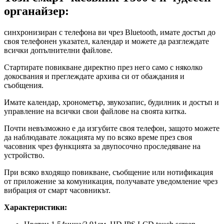
органайзер:
синхронизиран с телефона ви чрез Bluetooth, имате достъп до
своя телефонен указател, календар и можете да разглеждате
всички допълнителни файлове.
Стартирате повикване директно през него само с няколко
докосвания и преглеждате архива си от обаждания и
съобщения.
Имате календар, хронометър, звукозапис, будилник и достъп и
управление на всички свои файлове на своята китка.
Почти невъзможно е да изгубите своя телефон, защото можете
да наблюдавате локацията му по всяко време през своя
часовник чрез функцията за двупосочно проследяване на
устройство.
При всяко входящо повикване, съобщение или нотификация
от приложение за комуникация, получавате уведомление чрез
вибрация от смарт часовникът.
Характеристики: