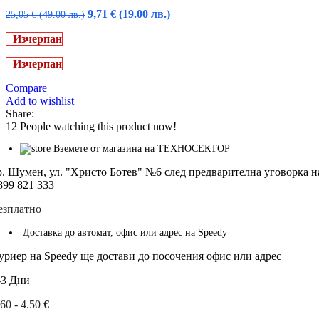
Original
Текущата
9,71
€
(19.00 лв.)
25,05
€
(49.00 лв.)
price
цена
Изчерпан
was:
е:
25,05 €
9,71 €
Изчерпан
(49.00
(19.00
лв.).
лв.).
Compare
Add to wishlist
Share:
12
People watching this product now!
Вземете от магазина на ТЕХНОСЕКТОР
р. Шумен, ул. "Христо Ботев" №6 след предварителна уговорка н
899 821 333
езплатно
Доставка до автомат, офис или адрес на Speedy
уриер на Speedy ще достави до посочения офис или адрес
-3 Дни
.60 - 4.50
€