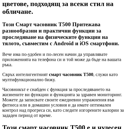
цветове, подходящ за всеки стил на
обличане.
Този
Смарт часовник Т500
Притежава
разнообразни и практични функции за
проследяване на физическите функции на
тялото, съвместим с Android и iOS смартфони.
Вече има по-удобен и по-лесен начин да управлявате
приложенията на телефона си и той може да бъде на вашата
ръка.
Свръх интелигентният
смарт часовник Т500
, служи като
мултифункционално бижу.
Часовникът е снабден с функция за проследяването на
жизнените ви функции и функцията за здравен мониторинг.
Можете да записвате своите ежедневни упражнения във
фитнеса или в домашни условия и да имате оптимален
контрол над прогреса си, като следите изгорените калории за
зададен период от време.
Този
смарт часовник Т500
е и чудесен