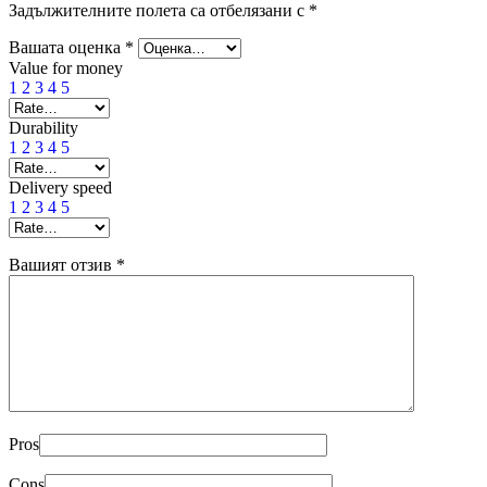
Задължителните полета са отбелязани с
*
Вашата оценка
*
Value for money
1
2
3
4
5
Durability
1
2
3
4
5
Delivery speed
1
2
3
4
5
Вашият отзив
*
Pros
Cons