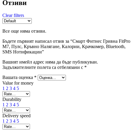
Отзиви
Clear filters
Все още няма отзиви.
Бъдете първият написал отзив за “Смарт Фитнес Гривна FitPro
M7, Пулс, Кръвно Налягане, Калории, Крачкомер, Bluetooth,
SMS Нотификации”
Вашият имейл адрес няма да бъде публикуван.
Задължителните полета са отбелязани с
*
Вашата оценка
*
Value for money
1
2
3
4
5
Durability
1
2
3
4
5
Delivery speed
1
2
3
4
5