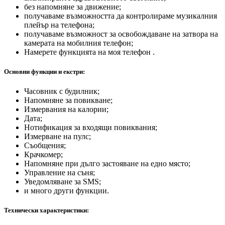
без напомняне за движение;
получаваме възможността да контролираме музикалния
плейър на телефона;
получаваме възможност за освобождаване на затвора на
камерата на мобилния телефон;
Намерете функцията на моя телефон .
Основни функции и екстри:
Часовник с будилник;
Напомняне за повикване;
Измервания на калории;
Дата;
Нотификация за входящи повиквания;
Измерване на пулс;
Съобщения;
Крачкомер;
Напомняне при дълго застояване на едно място;
Управление на съня;
Уведомляване за SMS;
и много други функции.
Технически характеристики: