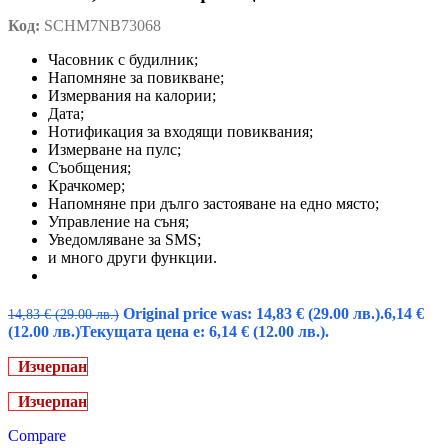
Код:
SCHM7NB73068
Часовник с будилник;
Напомняне за повикване;
Измервания на калории;
Дата;
Нотификация за входящи повиквания;
Измерване на пулс;
Съобщения;
Крачкомер;
Напомняне при дълго застояване на едно място;
Управление на съня;
Уведомляване за SMS;
и много други функции.
Original price was: 14,83 € (29.00 лв.).
6,14
€
14,83
€
(29.00 лв.)
(12.00 лв.)
Текущата цена е: 6,14 € (12.00 лв.).
Изчерпан
Изчерпан
Compare