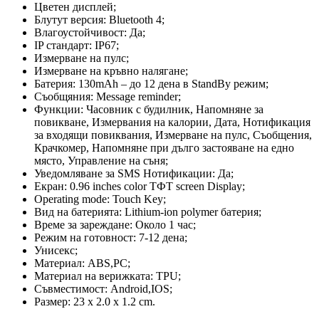
Цветен дисплей;
Блутут версия: Bluetooth 4;
Влагоустойчивост: Да;
IP стандарт: IP67;
Измерване на пулс;
Измерване на кръвно налягане;
Батерия: 130mAh – до 12 дена в StandBy режим;
Съобщяния: Message reminder;
Функции: Часовник с будилник, Напомняне за
повикване, Измервания на калории, Дата, Нотификация
за входящи повиквания, Измерване на пулс, Съобщения,
Крачкомер, Напомняне при дълго застояване на едно
място, Управление на съня;
Уведомляване за SMS Нотификации: Да;
Екран: 0.96 inches color ТФТ screen Display;
Operating mode: Touch Key;
Вид на батерията: Lithium-ion polymer батерия;
Време за зареждане: Около 1 час;
Режим на готовност: 7-12 дена;
Унисекс;
Материал: ABS,PC;
Материал на верижката: TPU;
Съвместимост: Android,IOS;
Размер: 23 x 2.0 x 1.2 cm.