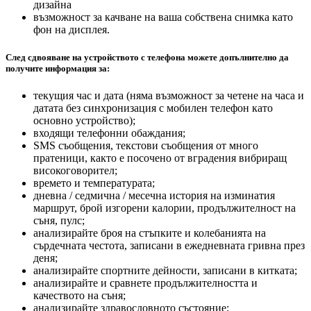
дизайна
възможност за качване на ваша собствена снимка като
фон на дисплея.
След сдвояване на устройството с телефона можете допълнително да
получите информация за:
текущия час и дата (няма възможност за четене на часа и
датата без синхронизация с мобилен телефон като
основно устройство);
входящи телефонни обаждания;
SMS съобщения, текстови съобщения от много
пратеници, както е посочено от вградения вибриращ
високоговорител;
времето и температурата;
дневна / седмична / месечна история на изминатия
маршрут, брой изгорени калории, продължителност на
съня, пулс;
анализирайте броя на стъпките и колебанията на
сърдечната честота, записани в ежедневната гривна през
деня;
анализирайте спортните дейности, записани в китката;
анализирайте и сравнете продължителността и
качеството на съня;
анализирайте здравословното състояние;