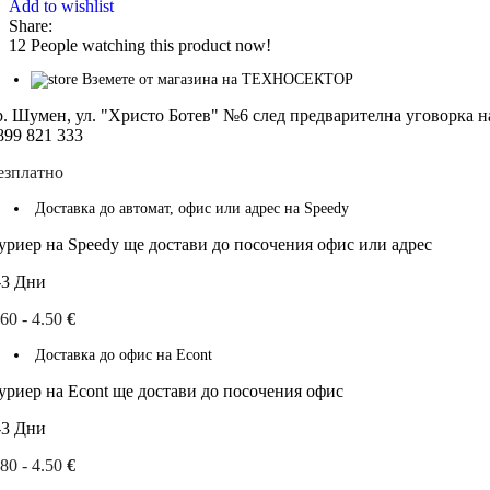
Add to wishlist
Share:
12
People watching this product now!
Вземете от магазина на ТЕХНОСЕКТОР
р. Шумен, ул. "Христо Ботев" №6 след предварителна уговорка н
899 821 333
езплатно
Доставка до автомат, офис или адрес на Speedy
уриер на Speedy ще достави до посочения офис или адрес
-3 Дни
.60 - 4.50
€
Доставка до офис на Econt
уриер на Econt ще достави до посочения офис
-3 Дни
.80 - 4.50
€