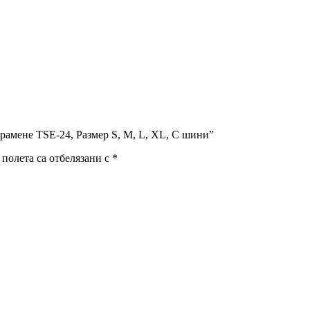
 рамене TSE-24, Размер S, M, L, XL, С шини”
полета са отбелязани с
*