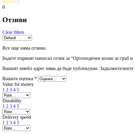
0
Отзиви
Clear filters
Все още няма отзиви.
Бъдете първият написал отзив за “Ортопедичен колан за гръб и
Вашият имейл адрес няма да бъде публикуван.
Задължителните 
Вашата оценка
*
Value for money
1
2
3
4
5
Durability
1
2
3
4
5
Delivery speed
1
2
3
4
5