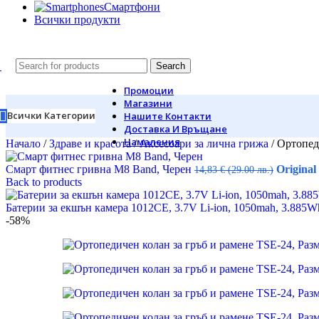
Смартфони
Всички продукти
Search
Промоции
Магазини
Всички Категории
Нашите Контакти
Доставка И Връщане
Намаления
Начало
/
Здраве и красота
/
Аксесоари за лична грижа
/
Ортопеди
Смарт фитнес гривна M8 Band, Черен
Original 
14,83
€
(29.00 лв.)
Back to products
Батерии за екшън камера 1012CE, 3.7V Li-ion, 1050mah, 3.885
-58%