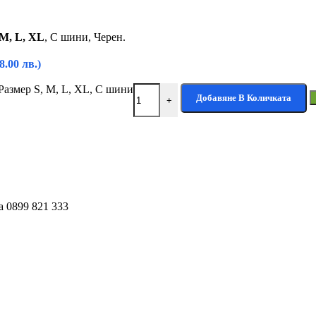
 M, L, XL
, С шини, Черен.
(8.00 лв.)
Размер S, M, L, XL, С шини
Добавяне В Количката
+
а 0899 821 333