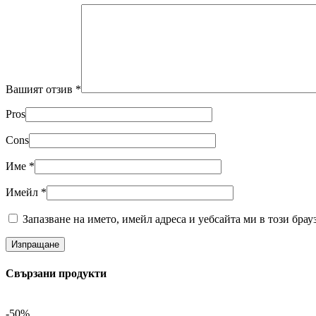
Вашият отзив
*
Pros
Cons
Име
*
Имейл
*
Запазване на името, имейл адреса и уебсайта ми в този брау
Свързани продукти
-50%