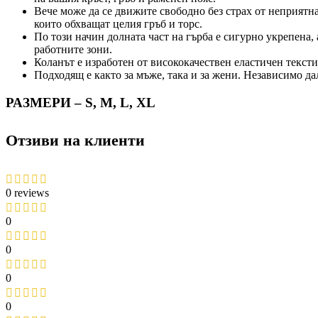
Вече може да се движите свободно без страх от неприятн
които обхващат целия гръб и торс.
По този начин долната част на гърба е сигурно укрепена,
работните зони.
Коланът е изработен от висококачествен еластичен текст
Подходящ е както за мъже, така и за жени. Независимо да
РАЗМЕРИ – S, M, L, XL
Отзиви на клиенти
0 reviews
0
0
0
0