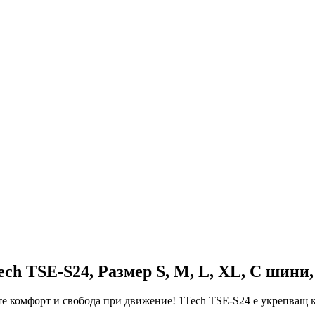
ech TSE-S24,
Размер S, M, L, XL
, С шини,
ете комфорт и свобода при движение! 1Tech TSE-S24 e укрепващ 