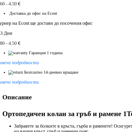
.60 - 4.50
€
Доставка до офис на Econt
уриер на Econt ще достави до посочения офис
-3 Дни
.80 - 4.50
€
Гаранция 1 година
овече подробности
Безплатно 14-дневно връщане
овече подробности
Описание
Ортопедичен колан за гръб и рамене 1T
Забравете за болките в кръста, гърба и раменете! Осигур
на вашия кръст, гръб и раменен пояс.