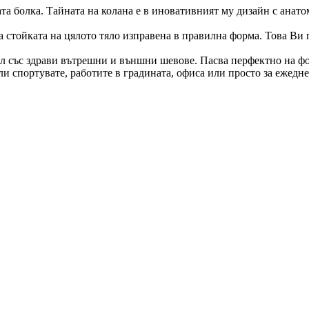
ата болка. Тайната на колана е в иновативният му дизайн с ана
 а стойката на цялото тяло изправена в правилна форма. Това Ви
ил със здрави вътрешни и външни шевове. Пасва перфектно на фо
ли спортувате, работите в градината, офиса или просто за ежедн