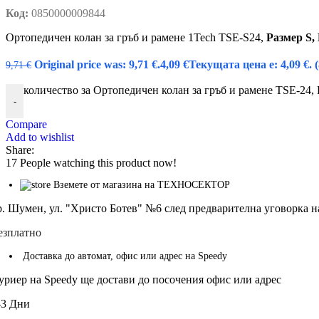
Код:
0850000009844
Ортопедичен колан за гръб и рамене 1Tech TSE-S24,
Размер S,
Original price was: 9,71 €.
4,09
€
Текущата цена е: 4,09 €.
9,71
€
количество за Ортопедичен колан за гръб и рамене TSE-24, 
-
Compare
Add to wishlist
Share:
17
People watching this product now!
Вземете от магазина на ТЕХНОСЕКТОР
р. Шумен, ул. "Христо Ботев" №6 след предварителна уговорка н
езплатно
Доставка до автомат, офис или адрес на Speedy
уриер на Speedy ще достави до посочения офис или адрес
-3 Дни