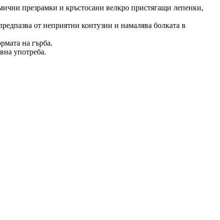
томични презрамки и кръстосани велкро пристягащи лепенки,
 предпазва от неприятни контузии и намалява болката в
рмата на гърба.
евна употреба.