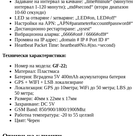
Задаване на интервал за качване: „time#minute“ (минутен
интервал 1-120 минути); „md#second“ (втори диапазон
10-60 секунди)
LED за отваряне / затваряне: „LED#on, LED#off“
Настройки на APN: „APN#parameter#account#password#“
Дистанционно рестартиране: „sysrst“
Вибрационна аларма: „6666#on# / 6666#off#“
Промяна на IP адрес: „domain # IP # Port ID #“
Heartbeat Packet Time: heartbeat#No.#(no.=second)
Технически характеристики:
Номер на модела:
GF-22;
Материал: Пластмаса
Батерия: Вградена 5V 400mAh акумулаторна батерия
GPS + WIFI + LSB локализиране
Локализация: GPS до 10метра; WiFi до 50 метра; LBS до
50 метра;
Размери: 40мм х 22мм х 17мм
Захранване: DC 5V
GSM Band: 850/900/1800/1900Mhz
Работна температура: -20 to 55 целзий
Цвят: Черен
Отзиви на клиенти