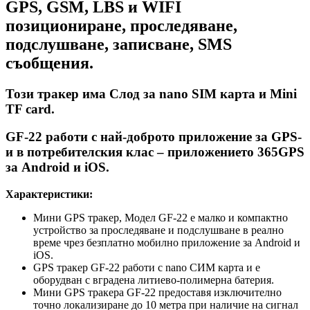
GPS, GSM, LBS и WIFI
позициониране, проследяване,
подслушване, записване, SMS
съобщения.
Този тракер има Слод за nano SIM карта и Mini
TF card.
GF-22 работи с най-доброто приложение за GPS-
и в потребителския клас – приложението
365GPS
за Android и iOS.
Характеристики:
Мини GPS тракер, Модел GF-22 е малко и компактно
устройство за проследяване и подслушване в реално
време чрез безплатно мобилно приложение за Android и
iOS.
GPS тракер GF-22 работи с nano СИМ карта и е
оборудван с вградена литиево-полимерна батерия.
Мини GPS тракерa GF-22 предоставя изключително
точно локализиране до 10 метра при наличие на сигнал