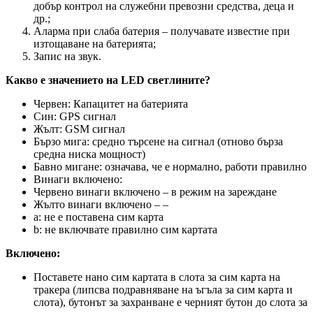
добър контрол на служебни превозни средства, деца и
др.;
Аларма при слаба батерия – получавате известие при
изтощаване на батерията;
Запис на звук.
Какво е значението на LED светлините?
Червен: Капацитет на батерията
Син: GPS сигнал
Жълт: GSM сигнал
Бързо мига: средно търсене на сигнал (отново бърза
средна ниска мощност)
Бавно мигане: означава, че е нормално, работи правилно
Винаги включено:
Червено винаги включено – в режим на зареждане
Жълто винаги включено – –
a: не е поставена сим карта
b: не включвате правилно сим картата
Включено:
Поставете нано сим картата в слота за сим карта на
тракера (липсва подравняване на ъгъла за сим карта и
слота), бутонът за захранване е черният бутон до слота за