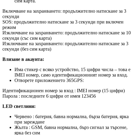
сим карта.
Включване на захранването: продължително натискане за 3
секунди
SOS: продължително натискане за 3 секунди при включен
режим
Изключване на захранването: продължително натискане за 10
секунди (със сим карта)
Изключване на захранването: продължително натискане за 3
секунди (без сим карта)
Влизане в акаунта:
Има стикер с всяко устройство, 15 цифри числа – това е
IMEI номер, само идентификационният номер за вход.
Отворете приложението 365GPS:
Идентификационен номер за вход : IMEI номер (15 цифри)
Парола : последните 6 цифри от имея 123456
LED светлини:
Червено : батерия, бавна нормална, бърза батерия, ярка
при зареждане
Жълта : GSM, бавна нормална, бърз сигнал за търсене,
ярка без сим