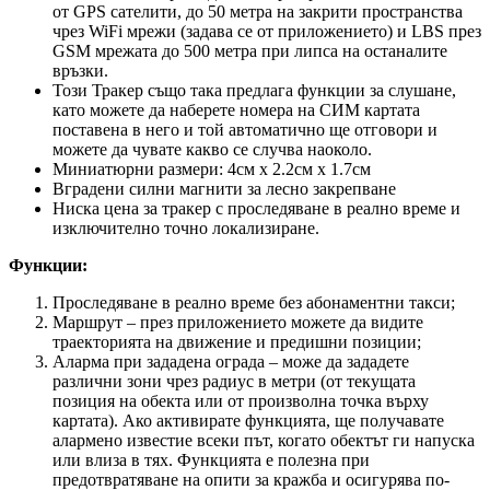
от GPS сателити, до 50 метра на закрити пространства
чрез WiFi мрежи (задава се от приложението) и LBS през
GSM мрежата до 500 метра при липса на останалите
връзки.
Този Тракер също така предлага функции за слушане,
като можете да наберете номерa на СИМ картата
поставена в него и той автоматично ще отговори и
можете да чувате какво се случва наоколо.
Миниатюрни размери: 4см х 2.2см х 1.7см
Вградени силни магнити за лесно закрепване
Ниска цена за тракер с проследяване в реално време и
изключително точно локализиране.
Функции:
Проследяване в реално време без абонаментни такси;
Маршрут – през приложението можете да видите
траекторията на движение и предишни позиции;
Аларма при зададена ограда – може да зададете
различни зони чрез радиус в метри (от текущата
позиция на обекта или от произволна точка върху
картата). Ако активирате функцията, ще получавате
алармено известие всеки път, когато обектът ги напуска
или влиза в тях. Функцията е полезна при
предотвратяване на опити за кражба и осигурява по-