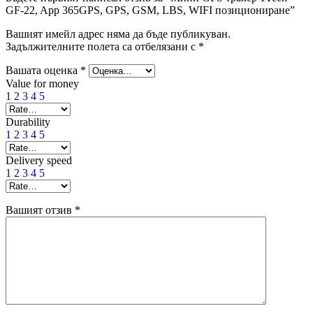
GF-22, App 365GPS, GPS, GSM, LBS, WIFI позициониране”
Вашият имейл адрес няма да бъде публикуван.
Задължителните полета са отбелязани с
*
Вашата оценка
*
Value for money
1
2
3
4
5
Durability
1
2
3
4
5
Delivery speed
1
2
3
4
5
Вашият отзив
*