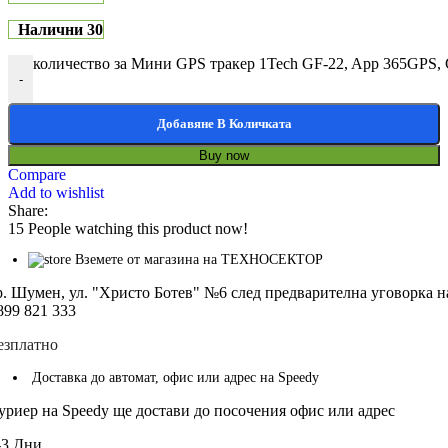
Налични 30
количество за Мини GPS тракер 1Tech GF-22, App 365GPS,
-
Добавяне В Количката
Buy now
Compare
Add to wishlist
Share:
15
People watching this product now!
Вземете от магазина на ТЕХНОСЕКТОР
р. Шумен, ул. "Христо Ботев" №6 след предварителна уговорка н
899 821 333
езплатно
Доставка до автомат, офис или адрес на Speedy
уриер на Speedy ще достави до посочения офис или адрес
-3 Дни