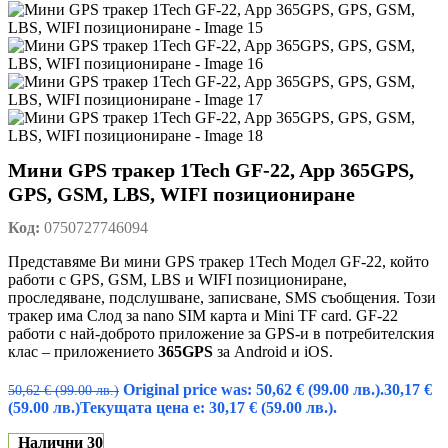
Мини GPS тракер 1Tech GF-22, App 365GPS,
GPS, GSM, LBS, WIFI позициониране
Код:
0750727746094
Представяме Ви мини GPS тракер 1Tech Модел GF-22, който
работи с GPS, GSM, LBS и WIFI позициониране,
проследяване, подслушване, записване, SMS съобщения. Този
тракер има Слод за nano SIM карта и Mini TF card. GF-22
работи с най-доброто приложение за GPS-и в потребителския
клас – приложението
365GPS
за Android и iOS.
Original price was: 50,62 € (99.00 лв.).
30,17
€
50,62
€
(99.00 лв.)
(59.00 лв.)
Текущата цена е: 30,17 € (59.00 лв.).
Налични 30