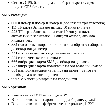
Синьо : GPS, бавно нормално, бързо търсене, ярко
получи GPS без сим
SMS команди:
000 # номер # номер # номер # (обвързващ три телефона)
111 TF карта Записване на глас 10 минути пауза
222 TF карта Записване на глас 10 минути пауза,
автоматично записване 10 минути отново, ако има
някакъв глас
333 гласово активирано повикване за обратно набиране
до обвързващи номера
444 изтрийте цялото съдържание на паметта
555 изключете всички функции
666 вибрация аларма SMS до обвързващ номер
777 вибрация аларма повикване на обвързващи номера
888 възпроизвеждане на записа на памет – за това е
необходим високоговорител
999 SMS позициониране на координати
SMS operation:
Запитване на IMEI номер: „imei#“
Възстановяване на парола по подразбиране: „pwrst“
Възстановяване на фабричните настройки: „1122“