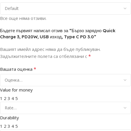
Все още няма отзиви.
Бъдете първият написал отзив за “Бързо зарядно Quick
Charge 3, PD20W, USB изход, Type C PD 3.0”
Вашият имейл адрес няма да бъде публикуван.
*
Задължителните полета са отбелязани с
*
Вашата оценка
Value for money
1
2
3
4
5
Durability
1
2
3
4
5