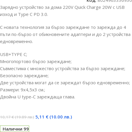
Код:
8024963336930
Зарядно устройство за дома 220V Quick Charge 20W с USB
изход и Type C PD 3.0.
С новата технология за бързо зареждане то зарежда до 4
пъти по-бързо от обикновените адаптери и до 2 устройства
едновременно.
USB+TYPE C;
Многопортово бързо зареждане;
Съвместима с множество устройства за бързо зареждане;
Безопасно зареждане;
Две устройства могат да се зареждат бързо едновременно;
Размери: 9х4,5х3 см.;
Двойна U type-C зареждаща глава.
5,11
€
(10.00 лв.)
10,17
€
(19.89 лв.)
Налични 99