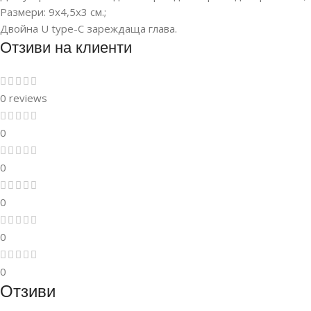
Размери: 9х4,5х3 см.;
Двойна U type-C зареждаща глава.
Отзиви на клиенти
0 reviews
0
0
0
0
0
Отзиви