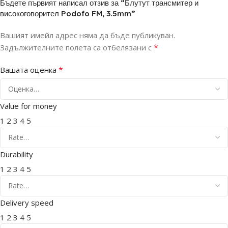
Бъдете първият написал отзив за “Блутут трансмитер и
високоговорител Podofo FM, 3.5mm”
Вашият имейл адрес няма да бъде публикуван.
*
Задължителните полета са отбелязани с
*
Вашата оценка
Value for money
1
2
3
4
5
Durability
1
2
3
4
5
Delivery speed
1
2
3
4
5