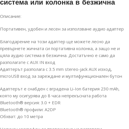
система или колонка в безжична
Описание:
Портативен, удобен и лесен за използване аудио адаптер
Благодарение на този адаптер ще можете лесно да
превърнете жичната си портативна колонка, а защо не и
цяла аудио система в безжична. Достатъчно е само да
разполагате с AUX IN вход
Адаптерът разполага с 3.5 mm stereo-jack AUX изход,
microUSB вход за зареждане и мултифункционален бутон
Адаптерът е снабден с вградена Li-Ion батерия 230 mAh,
която му осигурява до 8 часа непрекъсната работа
Bluetooth® версия: 3.0 + EDR
Bluetooth® профили: A2DP
Обхват: до 10 метра
Наличен микрофон за провеждане на разговори