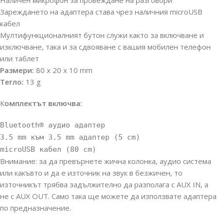
Зареждането на адаптера става чрез наличния microUSB
кабел
Мултифункционалният бутон служи както за включване и
изключване, така и за сдвояване с вашия мобилен телефон
или таблет
Размери:
80 х 20 х 10 mm
Тегло:
13 g
К
омплектът включва:
Bluetooth® аудио адаптер
3.5 mm към 3.5 mm адаптер (5 cm)
microUSB кабел (80 cm)
Внимание: за да превърнете жична колонка, аудио система
или какъвто и да е източник на звук в безжичен, то
източникът трябва задължително да разполага с AUX IN, а
не с AUX OUT. Само така ще можете да използвате адаптера
по предназначение.