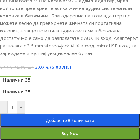
Car Bluetooth Music Receiver v2 – аудио адаптер, чрез
който ще превърнете всяка жична аудио система или
колонка в безжична.
Благодарение на този адаптер ще
можете лесно да превърнете жичната си портативна
колонка, а защо не и цяла аудио система в безжична.
Достатъчно е само да разполагате с AUX IN вход. Адаптерът
разполага с 3.5 mm stereo-jack AUX изход, microUSB вход за
зареждане и мултифункционален бутон.
3,07
€
(6.00 лв.)
6,14
€
(12.00 лв.)
Налични 35
Налични 35
-
+
Добавяне В Количката
Buy Now