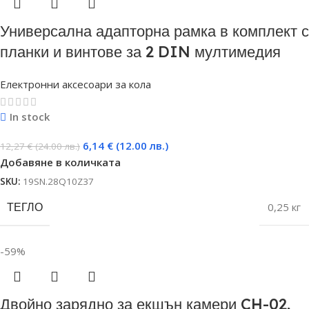
Универсална адапторна рамка в комплект с
планки и винтове за 2 DIN мултимедия
Електронни аксесоари за кола
In stock
6,14
€
(12.00 лв.)
12,27
€
(24.00 лв.)
Добавяне в количката
SKU:
19SN.28Q10Z37
ТЕГЛО
0,25 кг
-59%
Двойно зарядно за екшън камери CH-02,