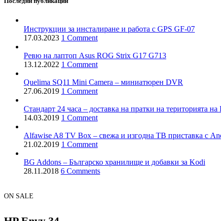
Последни публикации
Инструкции за инсталиране и работа с GPS GF-07
17.03.2023
1 Comment
Ревю на лаптоп Asus ROG Strix G17 G713
13.12.2022
1 Comment
Quelima SQ11 Mini Camera – миниатюрен DVR
27.06.2019
1 Comment
Стандарт 24 часа – доставка на пратки на територията на 
14.03.2019
1 Comment
Alfawise A8 TV Box – свежа и изгодна ТВ приставка с And
21.02.2019
1 Comment
BG Addons – Българско хранилище и добавки за Kodi
28.11.2018
6 Comments
ON SALE
HP Envy 34