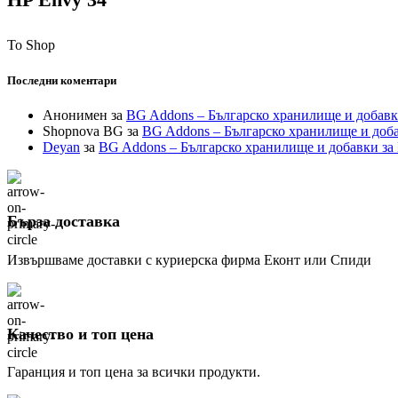
To Shop
Последни коментари
Анонимен
за
BG Addons – Българско хранилище и добавк
Shopnova BG
за
BG Addons – Българско хранилище и доба
Deyan
за
BG Addons – Българско хранилище и добавки за
Бърза доставка
Извършваме доставки с куриерска фирма Еконт или Спиди
Качество и топ цена
Гаранция и топ цена за всички продукти.