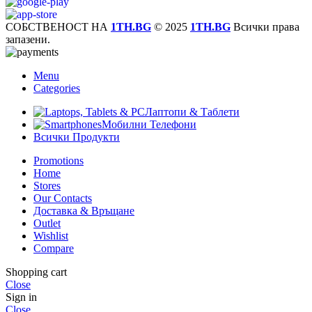
СОБСТВЕНОСТ НА
1TH.BG
© 2025
1TH.BG
Всички права
запазени.
Menu
Categories
Лаптопи & Таблети
Мобилни Телефони
Всички Продукти
Promotions
Home
Stores
Our Contacts
Доставка & Връщане
Outlet
Wishlist
Compare
Shopping cart
Close
Sign in
Close