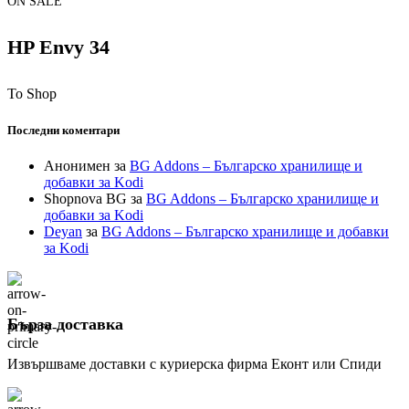
ON SALE
HP Envy 34
To Shop
Последни коментари
Анонимен
за
BG Addons – Българско хранилище и
добавки за Kodi
Shopnova BG
за
BG Addons – Българско хранилище и
добавки за Kodi
Deyan
за
BG Addons – Българско хранилище и добавки
за Kodi
Бърза доставка
Извършваме доставки с куриерска фирма Еконт или Спиди