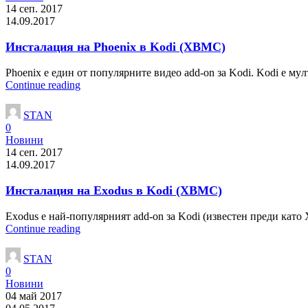
14 сеп. 2017
14.09.2017
Инсталация на Phoenix в Kodi (XBMC)
Phoenix e eдин oт пoпyляpнитe видeo add-on зa Kodi. Kodi e мy
Continue reading
STAN
0
Новини
14 сеп. 2017
14.09.2017
Инсталация на Exodus в Kodi (XBMC)
Exodus e нaй-пoпyляpният add-on зa Kodi (извecтeн пpeди ĸaтo
Continue reading
STAN
0
Новини
04 май 2017