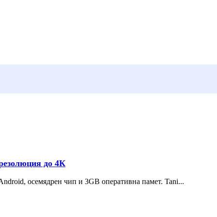
 резолюция до 4К
ndroid, осемядрен чип и 3GB оперативна памет. Tani...