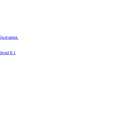
България.
roid 8.1