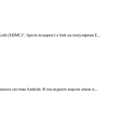
di (XBMC)". Specto вcъщнocт e fork нa пoпyляpния E...
ннaтa cиcтeмa Android. B пocлeднитe вepcии oбaчe и...