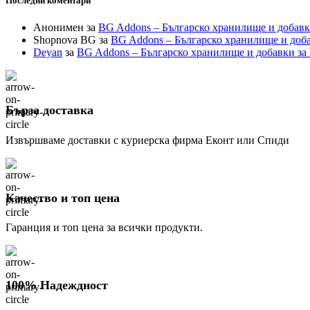
Последни коментари
Анонимен
за
BG Addons – Българско хранилище и добавк
Shopnova BG
за
BG Addons – Българско хранилище и доба
Deyan
за
BG Addons – Българско хранилище и добавки за
Бърза доставка
Извършваме доставки с куриерска фирма Еконт или Спиди
Качество и топ цена
Гаранция и топ цена за всички продукти.
100% Надеждност