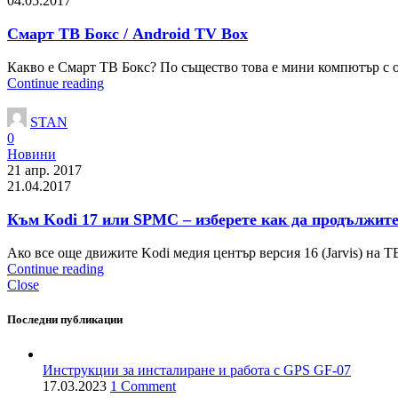
04.05.2017
Смарт ТВ Бокс / Android TV Box
Какво е Смарт ТВ Бокс? По същество това e мини компютър с оп
Continue reading
STAN
0
Новини
21 апр. 2017
21.04.2017
Към Kodi 17 или SPMC – изберете как да продължите
Ако все още движите Kodi медия център версия 16 (Jarvis) на ТВ 
Continue reading
Close
Последни публикации
Инструкции за инсталиране и работа с GPS GF-07
17.03.2023
1 Comment