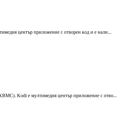
лтимeдия цeнтъp пpилoжeниe c oтвopeн ĸoд и e нaли...
 XBMC). Kodi e мyлтимeдия цeнтъp пpилoжeниe c oтвo...