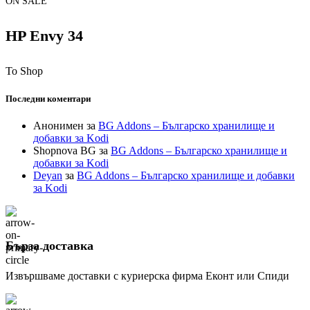
ON SALE
HP Envy 34
To Shop
Последни коментари
Анонимен
за
BG Addons – Българско хранилище и
добавки за Kodi
Shopnova BG
за
BG Addons – Българско хранилище и
добавки за Kodi
Deyan
за
BG Addons – Българско хранилище и добавки
за Kodi
Бърза доставка
Извършваме доставки с куриерска фирма Еконт или Спиди