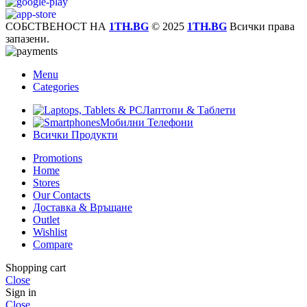
СОБСТВЕНОСТ НА
1TH.BG
© 2025
1TH.BG
Всички права
запазени.
Menu
Categories
Лаптопи & Таблети
Мобилни Телефони
Всички Продукти
Promotions
Home
Stores
Our Contacts
Доставка & Връщане
Outlet
Wishlist
Compare
Shopping cart
Close
Sign in
Close