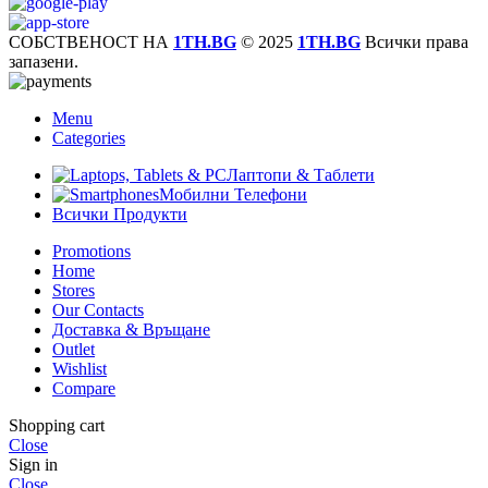
СОБСТВЕНОСТ НА
1TH.BG
© 2025
1TH.BG
Всички права
запазени.
Menu
Categories
Лаптопи & Таблети
Мобилни Телефони
Всички Продукти
Promotions
Home
Stores
Our Contacts
Доставка & Връщане
Outlet
Wishlist
Compare
Shopping cart
Close
Sign in
Close