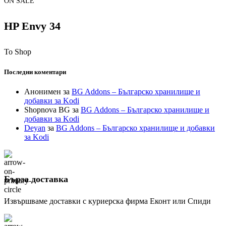
ON SALE
HP Envy 34
To Shop
Последни коментари
Анонимен
за
BG Addons – Българско хранилище и
добавки за Kodi
Shopnova BG
за
BG Addons – Българско хранилище и
добавки за Kodi
Deyan
за
BG Addons – Българско хранилище и добавки
за Kodi
Бърза доставка
Извършваме доставки с куриерска фирма Еконт или Спиди