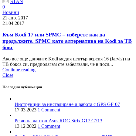
STAN
0
Новини
21 апр. 2017
21.04.2017
Към Kodi 17 или SPMC – изберете как да
продължите. SPMC като алтернатива на Kodi за ТВ
бокс
Ако все още движите Kodi медия център версия 16 (Jarvis) на
ТВ бокса си, предполагам сте забелязали, че в посл...
Continue reading
Close
Последни публикации
Инструкции за инсталиране и работа с GPS GF-07
17.03.2023
1 Comment
Ревю на лаптоп Asus ROG Strix G17 G713
13.12.2022
1 Comment