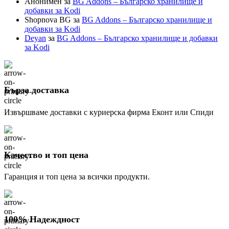
Анонимен
за
BG Addons – Българско хранилище и
добавки за Kodi
Shopnova BG
за
BG Addons – Българско хранилище и
добавки за Kodi
Deyan
за
BG Addons – Българско хранилище и добавки
за Kodi
Бърза доставка
Извършваме доставки с куриерска фирма Еконт или Спиди
Качество и топ цена
Гаранция и топ цена за всички продукти.
100% Надеждност