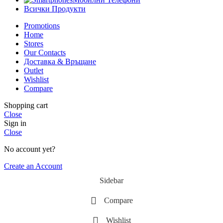
Всички Продукти
Promotions
Home
Stores
Our Contacts
Доставка & Връщане
Outlet
Wishlist
Compare
Shopping cart
Close
Sign in
Close
No account yet?
Create an Account
Sidebar
Compare
Wishlist