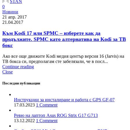
STAN
0
Новини
21 апр. 2017
21.04.2017
Към Kodi 17 или SPMC – изберете как да
продължите. SPMC като алтернатива на Kodi за ТВ
бокс
Ако все още движите Kodi медия център версия 16 (Jarvis) на
ТВ бокса си, предполагам сте забелязали, че в посл...
Continue reading
Close
Последни публикации
Инструкции за инсталиране и работа с GPS GF-07
17.03.2023
1 Comment
Ревю на лаптоп Asus ROG Strix G17 G713
13.12.2022
1 Comment