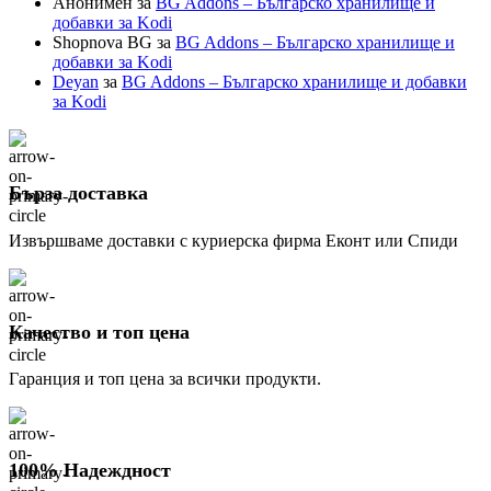
Анонимен
за
BG Addons – Българско хранилище и
добавки за Kodi
Shopnova BG
за
BG Addons – Българско хранилище и
добавки за Kodi
Deyan
за
BG Addons – Българско хранилище и добавки
за Kodi
Бърза доставка
Извършваме доставки с куриерска фирма Еконт или Спиди
Качество и топ цена
Гаранция и топ цена за всички продукти.
100% Надеждност