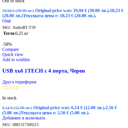
Out of stock
Original price was: 19,94 € (39.00 лв.).
10,23
€
19,94
€
(39.00 лв.)
(20.00 лв.)
Текущата цена е: 10,23 € (20.00 лв.).
Още
SKU:
AudioBT-T59
Тегло
0,25 кг
-58%
Compare
Quick view
Add to wishlist
USB хъб 1TECH с 4 порта, Черен
Друга периферия
In stock
Original price was: 6,14 € (12.00 лв.).
2,56
€
6,14
€
(12.00 лв.)
(5.00 лв.)
Текущата цена е: 2,56 € (5.00 лв.).
Добавяне в количката
SKU:
0881317509215