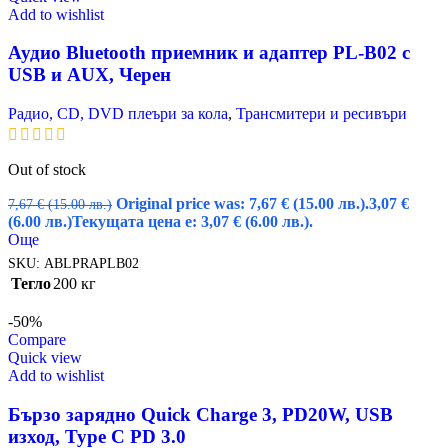
Add to wishlist
Аудио Bluetooth приемник и адаптер PL-B02 с
USB и AUX, Черен
Радио, CD, DVD плеъри за кола
,
Трансмитери и ресивъри
Out of stock
Original price was: 7,67 € (15.00 лв.).
3,07
€
7,67
€
(15.00 лв.)
(6.00 лв.)
Текущата цена е: 3,07 € (6.00 лв.).
Още
SKU:
ABLPRAPLB02
Тегло
200 кг
-50%
Compare
Quick view
Add to wishlist
Бързо зарядно Quick Charge 3, PD20W, USB
изход, Type C PD 3.0