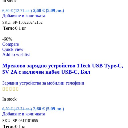
In stock
Original
Текущата
2,60
€
(5.09 лв.)
6,50
€
(12.71 лв.)
price
цена
Добавяне в количката
was:
е:
SKU:
SP-130220242152
6,50 €
2,60 €
Тегло
0,1 кг
(12.71
(5.09
лв.).
лв.).
-60%
Compare
Quick view
Add to wishlist
Мрежово зарядно устройство 1Tech USB Type-C,
5V 2A с включен кабел USB-C, Бял
Зарядни устройства за мобилни телефони
In stock
Original
Текущата
2,60
€
(5.09 лв.)
6,50
€
(12.71 лв.)
price
цена
Добавяне в количката
was:
е:
SKU:
SP-0511181655
6,50 €
2,60 €
Тегло
0,1 кг