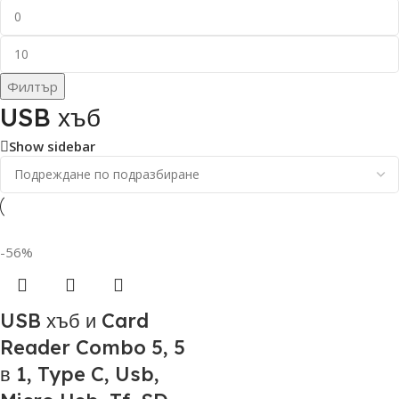
Филтър
USB хъб
Show sidebar
-56%
USB хъб и Card
Reader Combo 5, 5
в 1, Type C, Usb,