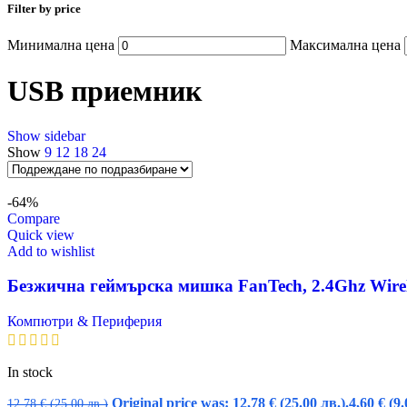
Filter by price
Минимална цена
Максимална цена
USB приемник
Show sidebar
Show
9
12
18
24
-64%
Compare
Quick view
Add to wishlist
Безжична геймърска мишка FanTech, 2.4Ghz Wirel
Компютри & Периферия
In stock
Original price was: 12,78 € (25.00 лв.).
4,60
€
(9.
12,78
€
(25.00 лв.)