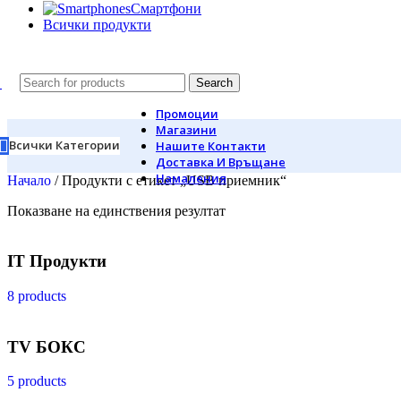
Смартфони
Всички продукти
Search
Промоции
Магазини
Всички Категории
Нашите Контакти
Доставка И Връщане
Намаления
Начало
/
Продукти с етикет „USB приемник“
Показване на единствения резултат
IT Продукти
8 products
TV БОКС
5 products