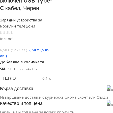
включен USB Type-
C кабел, Черен
Зарядни устройства за
мобилни телефони
In stock
2,60
€
(5.09
6,50
€
(12.71 лв.)
лв.)
Добавяне в количката
SKU:
SP-130220242152
ТЕГЛО
0,1 кг
Бърза доставка
Извършваме доставки с куриерска фирма Еконт или Спиди
Качество и топ цена
Гаранция и топ цена за всички продукти.