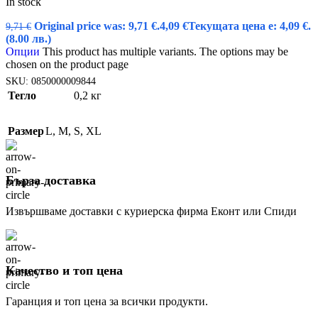
In stock
Original price was: 9,71 €.
4,09
€
Текущата цена е: 4,09 €.
9,71
€
(8.00 лв.)
Опции
This product has multiple variants. The options may be
chosen on the product page
SKU:
0850000009844
Тегло
0,2 кг
Размер
L
,
M
,
S
,
XL
Бърза доставка
Извършваме доставки с куриерска фирма Еконт или Спиди
Качество и топ цена
Гаранция и топ цена за всички продукти.