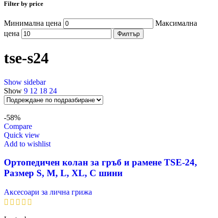
Filter by price
Минимална цена
Максимална
цена
Филтър
tse-s24
Show sidebar
Show
9
12
18
24
-58%
Compare
Quick view
Add to wishlist
Ортопедичен колан за гръб и рамене TSE-24,
Размер S, M, L, XL, С шини
Аксесоари за лична грижа