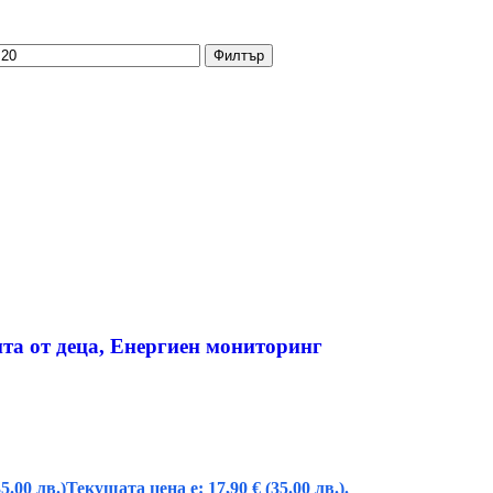
Филтър
ита от деца, Енергиен мониторинг
35.00 лв.)
Текущата цена е: 17,90 € (35.00 лв.).