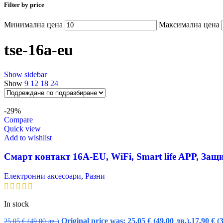
Filter by price
Минимална цена
Максимална цена
tse-16a-eu
Show sidebar
Show
9
12
18
24
-29%
Compare
Quick view
Add to wishlist
Смарт контакт 16A-EU, WiFi, Smart life APP, Защ
Електронни аксесоари
,
Разни
In stock
Original price was: 25,05 € (49.00 лв.).
17,90
€
(
25,05
€
(49.00 лв.)