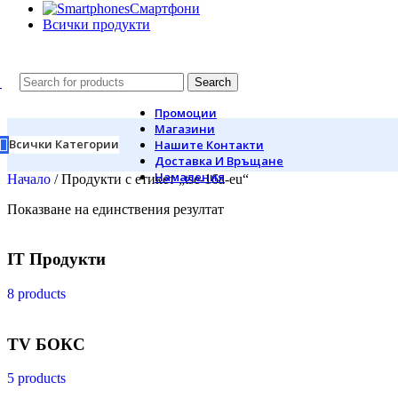
Смартфони
Всички продукти
Search
Промоции
Магазини
Всички Категории
Нашите Контакти
Доставка И Връщане
Намаления
Начало
/
Продукти с етикет „tse-16a-eu“
Показване на единствения резултат
IT Продукти
8 products
TV БОКС
5 products