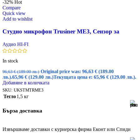
-32%
Hot
Compare
Quick view
Add to wishlist
Студио микрофон Trusiner ME3, Сензор за
заглушаване, Метално рамо, За запис,
Аудио HI-FI
Излъчване на живо
In stock
Original price was: 96,63 € (189.00
96,63
€
(189.00 лв.)
лв.).
65,96
€
(129.00 лв.)
Текущата цена е: 65,96 € (129.00 лв.).
Добавяне в количката
SKU:
UKSTMTRME3
Тегло
1,5 кг
Бърза доставка
Извършваме доставки с куриерска фирма Еконт или Спиди