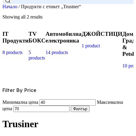
Начало
/
Продукти с етикет „Trusiner“
Showing all 2 results
IT
TV
Автомобилна
ДЖОЙСТИЦИ
Дом,
Продукти
БОКС
електроника
Град
1 product
&
8 products
5
14 products
Pets
products
10 pro
Filter By Price
Минимална цена
Максимална
цена
Филтър
Trusiner