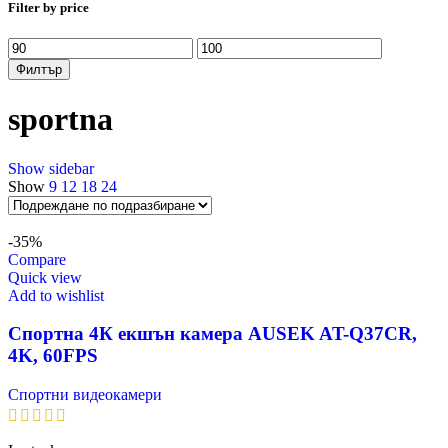
Filter by price
Минимална
Максимална
цена
цена
Филтър
sportna
Show sidebar
Show
9
12
18
24
-35%
Compare
Quick view
Add to wishlist
Спортна 4К екшън камера AUSEK AT-Q37CR,
4K, 60FPS
Спортни видеокамери