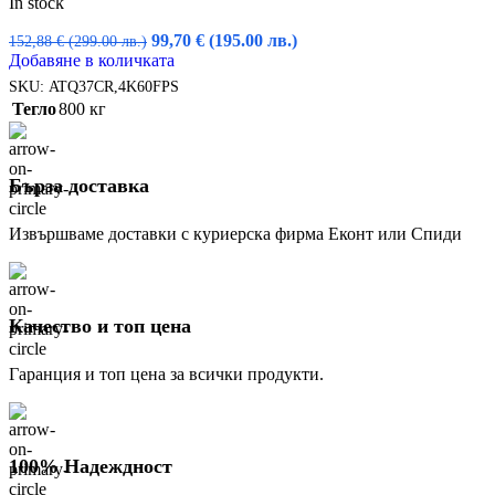
In stock
Original
Текущата
99,70
€
(195.00 лв.)
152,88
€
(299.00 лв.)
price
цена
Добавяне в количката
was:
е:
SKU:
ATQ37CR,4K60FPS
152,88 €
99,70 €
Тегло
800 кг
(299.00
(195.00
лв.).
лв.).
Бърза доставка
Извършваме доставки с куриерска фирма Еконт или Спиди
Качество и топ цена
Гаранция и топ цена за всички продукти.
100% Надеждност