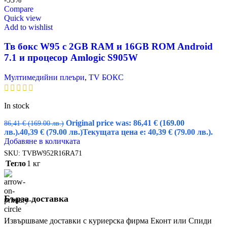
Compare
Quick view
Add to wishlist
Тв бокс W95 с 2GB RAM и 16GВ ROM Android
7.1 и процесор Amlogic S905W
Мултимедийни плеъри
,
TV БОКС
In stock
Original price was: 86,41 € (169.00
86,41
€
(169.00 лв.)
лв.).
40,39
€
(79.00 лв.)
Текущата цена е: 40,39 € (79.00 лв.).
Добавяне в количката
SKU:
TVBW952R16RA71
Тегло
1 кг
Бърза доставка
Извършваме доставки с куриерска фирма Еконт или Спиди