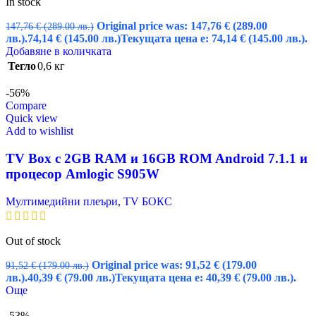
In stock
Original price was: 147,76 € (289.00
147,76
€
(289.00 лв.)
лв.).
74,14
€
(145.00 лв.)
Текущата цена е: 74,14 € (145.00 лв.).
Добавяне в количката
Тегло
0,6 кг
-56%
Compare
Quick view
Add to wishlist
TV Box с 2GB RAM и 16GВ ROM Android 7.1.1 и
процесор Amlogic S905W
Мултимедийни плеъри
,
TV БОКС
Out of stock
Original price was: 91,52 € (179.00
91,52
€
(179.00 лв.)
лв.).
40,39
€
(79.00 лв.)
Текущата цена е: 40,39 € (79.00 лв.).
Още
-53%