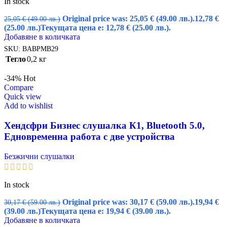
In stock
Original price was: 25,05 € (49.00 лв.).
12,78
€
25,05
€
(49.00 лв.)
(25.00 лв.)
Текущата цена е: 12,78 € (25.00 лв.).
Добавяне в количката
SKU:
BABPMB29
Тегло
0,2 кг
-34%
Hot
Compare
Quick view
Add to wishlist
Хендсфри Бизнес слушалка К1, Bluetooth 5.0,
Едновременна работа с две устройства
Безжични слушалки
In stock
Original price was: 30,17 € (59.00 лв.).
19,94
€
30,17
€
(59.00 лв.)
(39.00 лв.)
Текущата цена е: 19,94 € (39.00 лв.).
Добавяне в количката