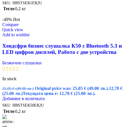
SKU:
HBSTSEК1ER2U
Тегло
0,2 кг
-49%
Hot
Compare
Quick view
Add to wishlist
Хендсфри бизнес слушалка К50 с Bluetooth 5.3 и
LED цифров дисплей, Работа с две устройства
Безжични слушалки
In stock
Original price was: 25,05 € (49.00 лв.).
12,78
€
25,05
€
(49.00 лв.)
(25.00 лв.)
Текущата цена е: 12,78 € (25.00 лв.).
Добавяне в количката
SKU:
HBSTSEК50ER2U
Тегло
0,2 кг