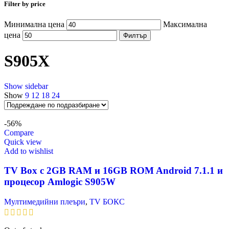
Filter by price
Минимална цена
Максимална
цена
Филтър
S905X
Show sidebar
Show
9
12
18
24
-56%
Compare
Quick view
Add to wishlist
TV Box с 2GB RAM и 16GВ ROM Android 7.1.1 и
процесор Amlogic S905W
Мултимедийни плеъри
,
TV БОКС