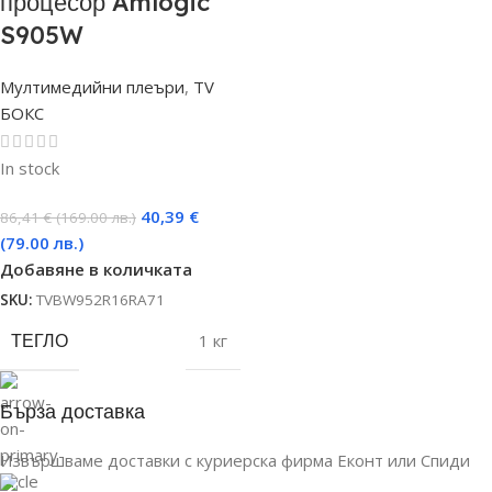
процесор Amlogic
S905W
Мултимедийни плеъри
,
TV
БОКС
In stock
40,39
€
86,41
€
(169.00 лв.)
(79.00 лв.)
Добавяне в количката
SKU:
TVBW952R16RA71
ТЕГЛО
1 кг
Бърза доставка
Извършваме доставки с куриерска фирма Еконт или Спиди