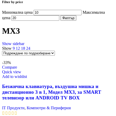
Filter by price
Минимална цена
Максимална
цена
Филтър
MX3
Show sidebar
Show
9
12
18
24
-33%
Compare
Quick view
Add to wishlist
Безжична клавиатура, въздушна мишка и
дистанционно 3 в 1, Модел MX3, за SMART
телевизор или ANDROID TV BOX
IT Продукти
,
Компютри & Периферия