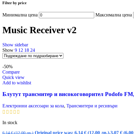
Filter by price
Минимална цена
Максимална цена
Music Receiver v2
Show sidebar
Show
9
12
18
24
-50%
Compare
Quick view
Add to wishlist
Блутут трансмитер и високоговорител Podofo FM
Електронни аксесоари за кола
,
Трансмитери и ресивъри
In stock
Original price was: 6,14 € (12.00 лв.).
3,07
€
(6.00
6,14
€
(12.00 лв.)