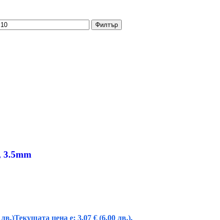
Филтър
, 3.5mm
 лв.)
Текущата цена е: 3,07 € (6.00 лв.).