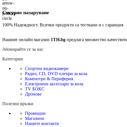
Сигурно пазаруване
100% Надеждност. Всички продукти са тествани и с гаранция
Нашият онлайн магазин
1TH.bg
предлага множество качествен
Абонирайте се за нас
Категории
Спортни видеокамери
Радио, CD, DVD плеъри за кола
Компютри & Периферия
Електронни аксесоари за кола
TV БОКС
Дронове
Полезни връзки
Промоции
Магазини
Нашите контакти