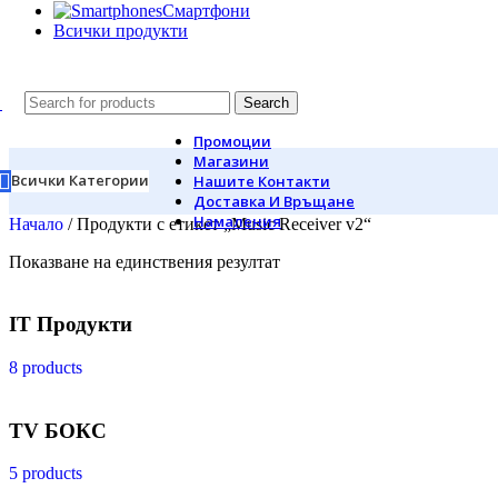
Смартфони
Всички продукти
Search
Промоции
Магазини
Всички Категории
Нашите Контакти
Доставка И Връщане
Намаления
Начало
/
Продукти с етикет „Music Receiver v2“
Показване на единствения резултат
IT Продукти
8 products
TV БОКС
5 products