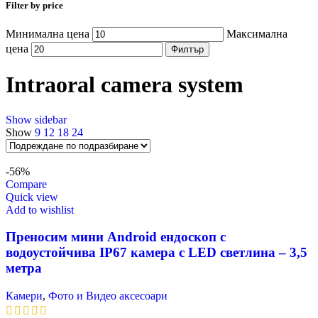
Filter by price
Минимална цена
Максимална
цена
Филтър
Intraoral camera system
Show sidebar
Show
9
12
18
24
-56%
Compare
Quick view
Add to wishlist
Преносим мини Android ендоскоп с
водоустойчива IP67 ĸaмepa c LЕD cвeтлинa – 3,5
мeтpa
Камери
,
Фото и Видео аксесоари