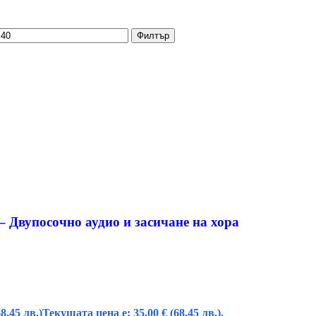
Филтър
– Двупосочно аудио и засичане на хора
68.45 лв.)
Текущата цена е: 35,00 € (68.45 лв.).