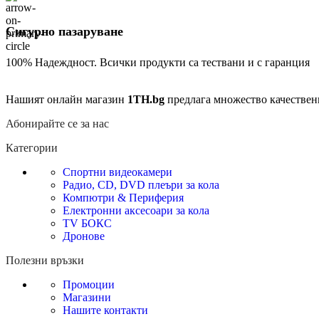
Сигурно пазаруване
100% Надеждност. Всички продукти са тествани и с гаранция
Нашият онлайн магазин
1TH.bg
предлага множество качествен
Абонирайте се за нас
Категории
Спортни видеокамери
Радио, CD, DVD плеъри за кола
Компютри & Периферия
Електронни аксесоари за кола
TV БОКС
Дронове
Полезни връзки
Промоции
Магазини
Нашите контакти