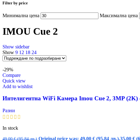
Filter by price
Минимална цена
Максимална цена
IMOU Cue 2
Show sidebar
Show
9
12
18
24
-29%
Compare
Quick view
Add to wishlist
Интелигентна WiFi Камера Imou Cue 2, 3MP (2K) 
Разни
In stock
Original price was: 49,00 € (95.84 лв.).
35,00
€
(
49,00
€
(95.84 лв.)