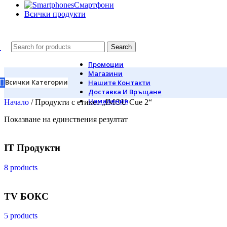
Смартфони
Всички продукти
Search
Промоции
Магазини
Всички Категории
Нашите Контакти
Доставка И Връщане
Намаления
Начало
/
Продукти с етикет „IMOU Cue 2“
Показване на единствения резултат
IT Продукти
8 products
TV БОКС
5 products