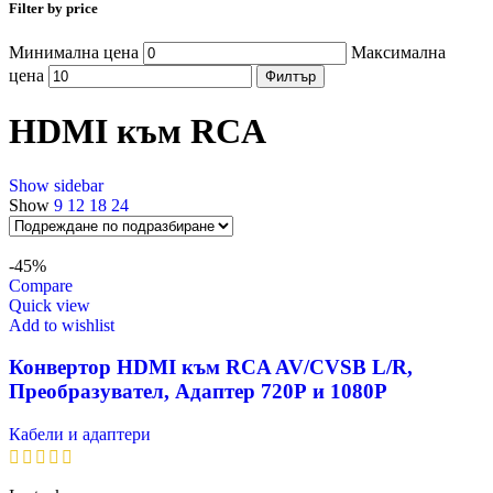
Filter by price
Минимална цена
Максимална
цена
Филтър
HDMI към RCA
Show sidebar
Show
9
12
18
24
-45%
Compare
Quick view
Add to wishlist
Конвертор HDMI към RCA AV/CVSB L/R,
Преобразувател, Адаптер 720Р и 1080Р
Кабели и адаптери