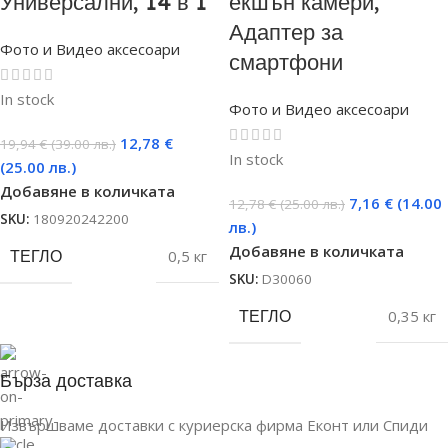
Универсални, 14 в 1
екшън камери,
Адаптер за
Фото и Видео аксесоари
смартфони
In stock
Фото и Видео аксесоари
12,78
€
19,94
€
(39.00 лв.)
In stock
(25.00 лв.)
Добавяне в количката
7,16
€
(14.00
12,78
€
(25.00 лв.)
SKU:
180920242200
лв.)
Добавяне в количката
ТЕГЛО
0,5 кг
SKU:
D30060
ТЕГЛО
0,35 кг
Бърза доставка
Извършваме доставки с куриерска фирма Еконт или Спиди