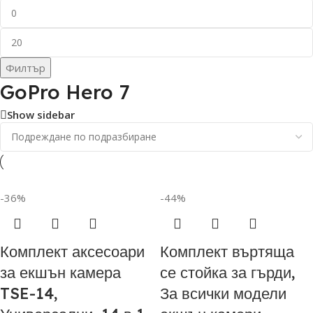
Филтър
GoPro Hero 7
Show sidebar
-36%
-44%
Комплект аксесоари
Комплект въртяща
за екшън камера
се стойка за гърди,
TSE-14,
За всички модели