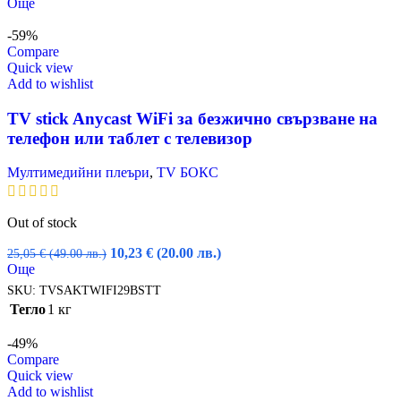
price
цена
Още
was:
е:
91,52 €
40,39 €
-59%
(179.00
(79.00
Compare
лв.).
лв.).
Quick view
Add to wishlist
TV stick Anycast WiFi за безжично свързване на
телефон или таблет с телевизор
Мултимедийни плеъри
,
TV БОКС
Out of stock
Original
Текущата
10,23
€
(20.00 лв.)
25,05
€
(49.00 лв.)
price
цена
Още
was:
е:
SKU:
TVSAKTWIFI29BSTT
25,05 €
10,23 €
Тегло
1 кг
(49.00
(20.00
лв.).
лв.).
-49%
Compare
Quick view
Add to wishlist