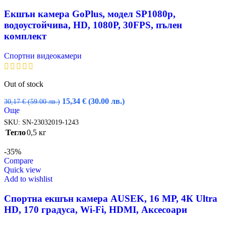
Екшън камера GoPlus, модел SP1080p,
водоустойчива, HD, 1080P, 30FPS, пълен
комплект
Спортни видеокамери
Out of stock
Original
Текущата
15,34
€
(30.00 лв.)
30,17
€
(59.00 лв.)
price
цена
Още
was:
е:
SKU:
SN-23032019-1243
30,17 €
15,34 €
Тегло
0,5 кг
(59.00
(30.00
лв.).
лв.).
-35%
Compare
Quick view
Add to wishlist
Спортна екшън камера AUSEK, 16 MP, 4К Ultra
HD, 170 градуса, Wi-Fi, HDMI, Аксесоари