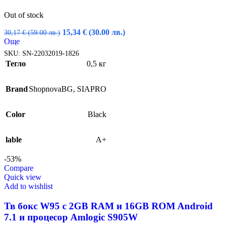
Out of stock
Original
Текущата
15,34
€
(30.00 лв.)
30,17
€
(59.00 лв.)
price
цена
Още
was:
е:
SKU:
SN-22032019-1826
30,17 €
15,34 €
Тегло
0,5 кг
(59.00
(30.00
лв.).
лв.).
Brand
ShopnovaBG
,
SIAPRO
Color
Black
lable
A+
-53%
Compare
Quick view
Add to wishlist
Тв бокс W95 с 2GB RAM и 16GВ ROM Android
7.1 и процесор Amlogic S905W