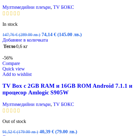
Мултимедийни плеъри
,
TV БОКС
In stock
Original
Текущата
74,14
€
(145.00 лв.)
147,76
€
(289.00 лв.)
price
цена
Добавяне в количката
was:
е:
Тегло
0,6 кг
147,76 €
74,14 €
(289.00
(145.00
-56%
лв.).
лв.).
Compare
Quick view
Add to wishlist
TV Box с 2GB RAM и 16GВ ROM Android 7.1.1 и
процесор Amlogic S905W
Мултимедийни плеъри
,
TV БОКС
Out of stock
Original
Текущата
40,39
€
(79.00 лв.)
91,52
€
(179.00 лв.)