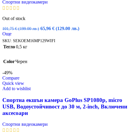
Спортни видеокамери
Out of stock
Original
Текущата
65,96
€
(129.00 лв.)
101,75
€
(199.00 лв.)
price
цена
Още
was:
е:
SKU:
SEKOEM16MP129WIFI
101,75 €
65,96 €
Тегло
0,5 кг
(199.00
(129.00
лв.).
лв.).
Color
Черен
-49%
Compare
Quick view
Add to wishlist
Спортна екшън камера GoPlus SP1080p, micro
USB, Водоустойчивост до 30 м, 2-inch, Включени
аксесоари
Спортни видеокамери