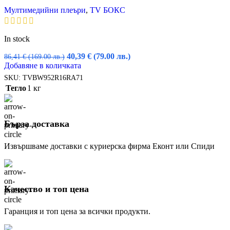
Мултимедийни плеъри
,
TV БОКС
In stock
Original
Текущата
40,39
€
(79.00 лв.)
86,41
€
(169.00 лв.)
price
цена
Добавяне в количката
was:
е:
SKU:
TVBW952R16RA71
86,41 €
40,39 €
Тегло
1 кг
(169.00
(79.00
лв.).
лв.).
Бърза доставка
Извършваме доставки с куриерска фирма Еконт или Спиди
Качество и топ цена
Гаранция и топ цена за всички продукти.