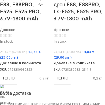
E88, E88PRO, Ls-
дрон E88, E88PRO,
E525, E525 PRO,
Ls-E525, E525 PRO,
3.7V-1800 mAh
3.7V-1800 mAh
Дронове
Дронове
In stock
In stock
12,78
€
14,83
€
21,47
€
(42.00 лв.)
24,54
€
(48.00 лв.)
(25.00 лв.)
(29.00 лв.)
Добавяне в количката
Добавяне в количката
SKU:
0728286982123-1
SKU:
0728286982123-1-1
ТЕГЛО
0,2 кг
ТЕГЛО
0,2 кг
Бърза доставка
Извършваме доставки с куриерска фирма Еконт или Спиди