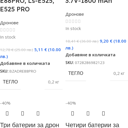
E88PRO, Ls-E525,
3.7V-1800 mAh
E525 PRO
Дронове
Дронове
In stock
In stock
9,20
€
(18.00
18,41
€
(36.00 лв.)
лв.)
5,11
€
(10.00
12,78
€
(25.00 лв.)
Добавяне в количката
лв.)
SKU:
0728286982123
Добавяне в количката
SKU:
BZADRЕ88PRO
ТЕГЛО
0,2 кг
ТЕГЛО
0,2 кг
-40%
-40%
Три батерии за дрон
Четири батерии за