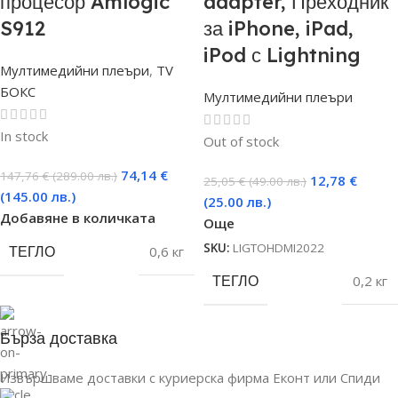
процесор Amlogic
adapter, Преходник
S912
за iPhone, iPad,
iPod с Lightning
Мултимедийни плеъри
,
TV
БОКС
Мултимедийни плеъри
In stock
Out of stock
74,14
€
147,76
€
(289.00 лв.)
12,78
€
25,05
€
(49.00 лв.)
(145.00 лв.)
(25.00 лв.)
Добавяне в количката
Още
SKU:
LIGTOHDMI2022
ТЕГЛО
0,6 кг
ТЕГЛО
0,2 кг
Бърза доставка
Извършваме доставки с куриерска фирма Еконт или Спиди