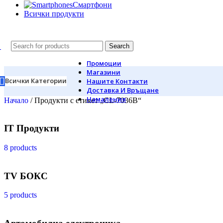
Смартфони
Всички продукти
Search
Промоции
Магазини
Всички Категории
Нашите Контакти
Доставка И Връщане
Намаления
Начало
/
Продукти с етикет „CL-7036B“
IT Продукти
8 products
TV БОКС
5 products