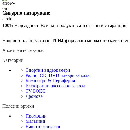
Сигурно пазаруване
100% Надеждност. Всички продукти са тествани и с гаранция
Нашият онлайн магазин
1TH.bg
предлага множество качествен
Абонирайте се за нас
Категории
Спортни видеокамери
Радио, CD, DVD плеъри за кола
Компютри & Периферия
Електронни аксесоари за кола
TV БОКС
Дронове
Полезни връзки
Промоции
Магазини
Нашите контакти