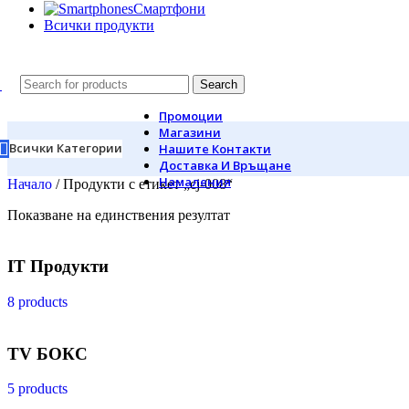
Смартфони
Всички продукти
Search
Промоции
Магазини
Всички Категории
Нашите Контакти
Доставка И Връщане
Намаления
Начало
/
Продукти с етикет „cj-008“
Показване на единствения резултат
IT Продукти
8 products
TV БОКС
5 products