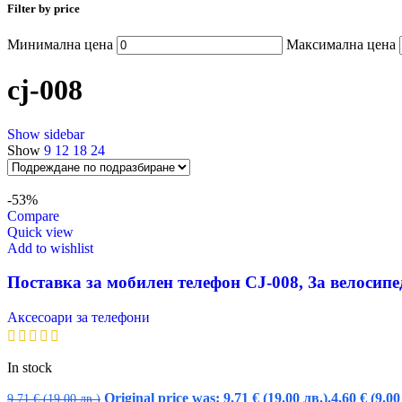
Filter by price
Минимална цена
Максимална цена
cj-008
Show sidebar
Show
9
12
18
24
-53%
Compare
Quick view
Add to wishlist
Поставка за мобилен телефон CJ-008, За велосипед
Аксесоари за телефони
In stock
Original price was: 9,71 € (19.00 лв.).
4,60
€
(9.00
9,71
€
(19.00 лв.)