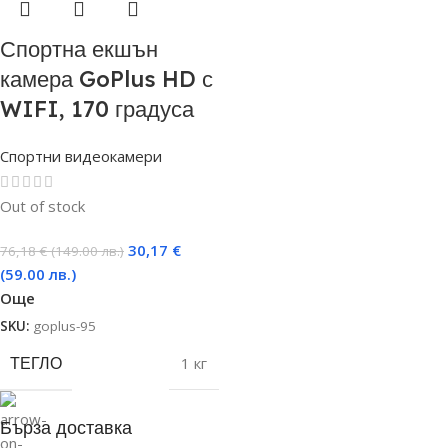
Спортна екшън
камера GoPlus HD с
WIFI, 170 градуса
Спортни видеокамери
Out of stock
30,17
€
76,18
€
(149.00 лв.)
(59.00 лв.)
Още
SKU:
goplus-95
ТЕГЛО
1 кг
Бърза доставка