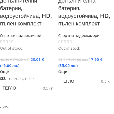
допълнителни
допълнителна
батерии,
батерия,
водоустойчива, HD,
водоустойчива, HD,
пълен комплект
пълен комплект
Спортни видеокамери
Спортни видеокамери
Out of stock
Out of stock
23,01
€
17,90
€
40,39
€
(79.00 лв.)
35,28
€
(69.00 лв.)
(45.00 лв.)
(35.00 лв.)
Още
Още
SKU:
19SN.28Q10Z38
ТЕГЛО
0,5 кг
ТЕГЛО
0,5 кг
-60%