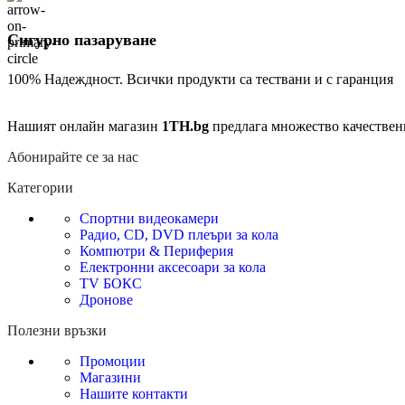
Сигурно пазаруване
100% Надеждност. Всички продукти са тествани и с гаранция
Нашият онлайн магазин
1TH.bg
предлага множество качествен
Абонирайте се за нас
Категории
Спортни видеокамери
Радио, CD, DVD плеъри за кола
Компютри & Периферия
Електронни аксесоари за кола
TV БОКС
Дронове
Полезни връзки
Промоции
Магазини
Нашите контакти