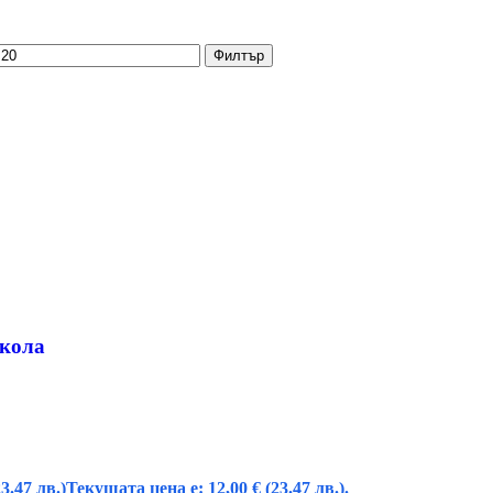
Филтър
 кола
23.47 лв.)
Текущата цена е: 12,00 € (23.47 лв.).