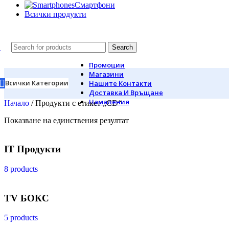
Смартфони
Всички продукти
Search
Промоции
Магазини
Всички Категории
Нашите Контакти
Доставка И Връщане
Намаления
Начало
/
Продукти с етикет „CD“
Показване на единствения резултат
IT Продукти
8 products
TV БОКС
5 products