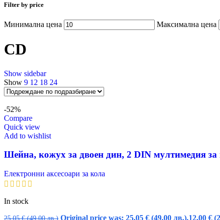
Filter by price
Минимална цена
Максимална цена
CD
Show sidebar
Show
9
12
18
24
-52%
Compare
Quick view
Add to wishlist
Шейна, кожух за двоен дин, 2 DIN мултимедия за
Електронни аксесоари за кола
In stock
Original price was: 25,05 € (49.00 лв.).
12,00
€
(
25,05
€
(49.00 лв.)