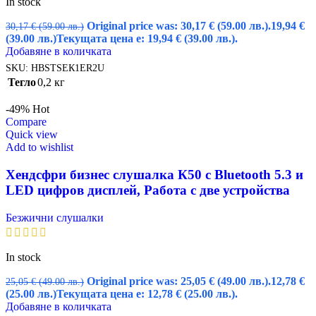
In stock
Original price was: 30,17 € (59.00 лв.).
19,94
€
30,17
€
(59.00 лв.)
(39.00 лв.)
Текущата цена е: 19,94 € (39.00 лв.).
Добавяне в количката
SKU:
HBSTSEК1ER2U
Тегло
0,2 кг
-49%
Hot
Compare
Quick view
Add to wishlist
Хендсфри бизнес слушалка К50 с Bluetooth 5.3 и
LED цифров дисплей, Работа с две устройства
Безжични слушалки
In stock
Original price was: 25,05 € (49.00 лв.).
12,78
€
25,05
€
(49.00 лв.)
(25.00 лв.)
Текущата цена е: 12,78 € (25.00 лв.).
Добавяне в количката