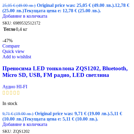
Original price was: 25,05 € (49.00 лв.).
12,78
€
25,05
€
(49.00 лв.)
(25.00 лв.)
Текущата цена е: 12,78 € (25.00 лв.).
Добавяне в количката
SKU:
6989532512172
Тегло
0,4 кг
-47%
Compare
Quick view
Add to wishlist
Преносима LED тонколона ZQS1202, Bluetooth,
Micro SD, USB, FM радио, LED светлина
Аудио HI-FI
In stock
Original price was: 9,71 € (19.00 лв.).
5,11
€
9,71
€
(19.00 лв.)
(10.00 лв.)
Текущата цена е: 5,11 € (10.00 лв.).
Добавяне в количката
SKU:
ZQS1202