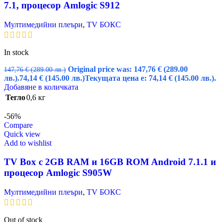
7.1, процесор Amlogic S912
Мултимедийни плеъри
,
TV БОКС
In stock
Original price was: 147,76 € (289.00
147,76
€
(289.00 лв.)
лв.).
74,14
€
(145.00 лв.)
Текущата цена е: 74,14 € (145.00 лв.).
Добавяне в количката
Тегло
0,6 кг
-56%
Compare
Quick view
Add to wishlist
TV Box с 2GB RAM и 16GВ ROM Android 7.1.1 и
процесор Amlogic S905W
Мултимедийни плеъри
,
TV БОКС
Out of stock