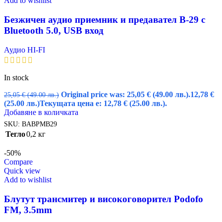
Add to wishlist
Безжичен аудио приемник и предавател B-29 с
Bluetooth 5.0, USB вход
Аудио HI-FI
In stock
Original price was: 25,05 € (49.00 лв.).
12,78
€
25,05
€
(49.00 лв.)
(25.00 лв.)
Текущата цена е: 12,78 € (25.00 лв.).
Добавяне в количката
SKU:
BABPMB29
Тегло
0,2 кг
-50%
Compare
Quick view
Add to wishlist
Блутут трансмитер и високоговорител Podofo
FM, 3.5mm