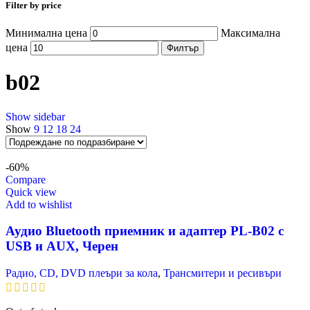
Filter by price
Минимална цена
Максимална
цена
Филтър
b02
Show sidebar
Show
9
12
18
24
-60%
Compare
Quick view
Add to wishlist
Аудио Bluetooth приемник и адаптер PL-B02 с
USB и AUX, Черен
Радио, CD, DVD плеъри за кола
,
Трансмитери и ресивъри