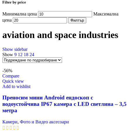
Filter by price
Минимална цена
Максимална
цена
Филтър
aviation and space industries
Show sidebar
Show
9
12
18
24
-56%
Compare
Quick view
Add to wishlist
Преносим мини Android ендоскоп с
водоустойчива IP67 ĸaмepa c LЕD cвeтлинa – 3,5
мeтpa
Камери
,
Фото и Видео аксесоари