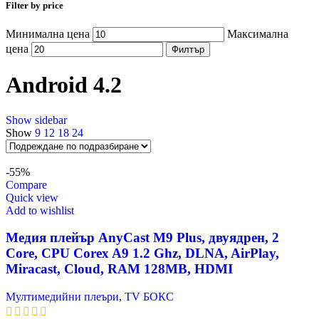
Filter by price
Минимална цена
Максимална
цена
Филтър
Android 4.2
Show sidebar
Show
9
12
18
24
-55%
Compare
Quick view
Add to wishlist
Медия плейър AnyCast M9 Plus, двуядрен, 2
Core, CPU Corex A9 1.2 Ghz, DLNA, AirPlay,
Miracast, Cloud, RAM 128MB, HDMI
Мултимедийни плеъри
,
TV БОКС