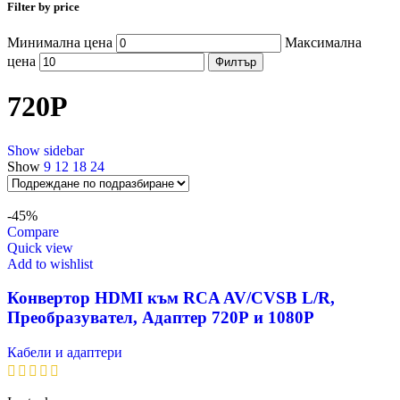
Filter by price
Минимална цена
Максимална
цена
Филтър
720Р
Show sidebar
Show
9
12
18
24
-45%
Compare
Quick view
Add to wishlist
Конвертор HDMI към RCA AV/CVSB L/R,
Преобразувател, Адаптер 720Р и 1080Р
Кабели и адаптери