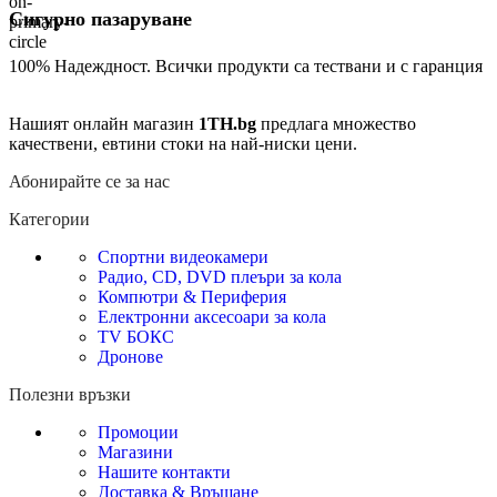
Сигурно пазаруване
100% Надеждност. Всички продукти са тествани и с гаранция
Нашият онлайн магазин
1TH.bg
предлага множество
качествени, евтини стоки на най-ниски цени.
Абонирайте се за нас
Категории
Спортни видеокамери
Радио, CD, DVD плеъри за кола
Компютри & Периферия
Електронни аксесоари за кола
TV БОКС
Дронове
Полезни връзки
Промоции
Магазини
Нашите контакти
Доставка & Връщане