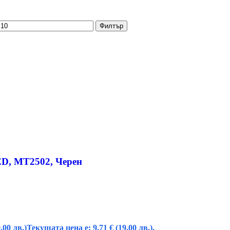
Филтър
LED, MT2502, Черен
.00 лв.)
Текущата цена е: 9,71 € (19.00 лв.).