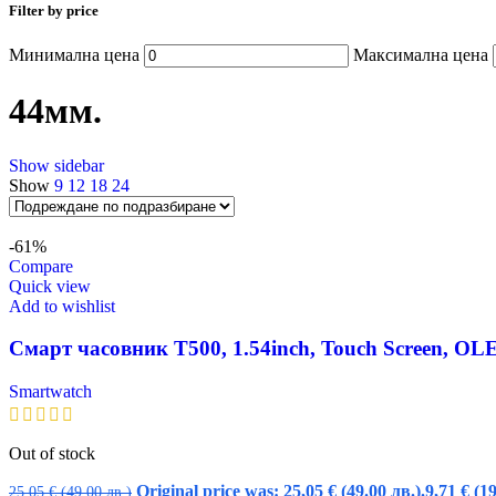
Filter by price
Минимална цена
Максимална цена
44мм.
Show sidebar
Show
9
12
18
24
-61%
Compare
Quick view
Add to wishlist
Смарт часовник T500, 1.54inch, Touch Screen, O
Smartwatch
Out of stock
Original price was: 25,05 € (49.00 лв.).
9,71
€
(19
25,05
€
(49.00 лв.)