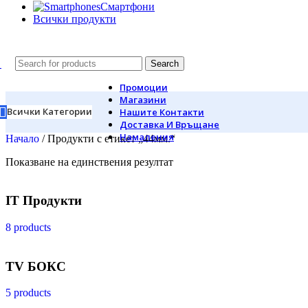
Смартфони
Всички продукти
Search
Промоции
Магазини
Всички Категории
Нашите Контакти
Доставка И Връщане
Намаления
Начало
/
Продукти с етикет „44мм.“
Показване на единствения резултат
IT Продукти
8 products
TV БОКС
5 products