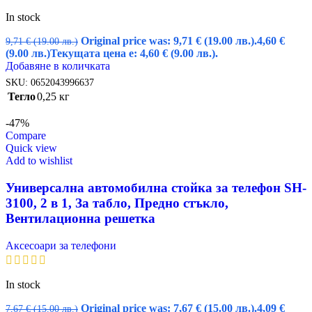
In stock
Original price was: 9,71 € (19.00 лв.).
4,60
€
9,71
€
(19.00 лв.)
(9.00 лв.)
Текущата цена е: 4,60 € (9.00 лв.).
Добавяне в количката
SKU:
0652043996637
Тегло
0,25 кг
-47%
Compare
Quick view
Add to wishlist
Универсална автомобилна стойка за телефон SH-
3100, 2 в 1, За табло, Предно стъкло,
Вентилационна решетка
Аксесоари за телефони
In stock
Original price was: 7,67 € (15.00 лв.).
4,09
€
7,67
€
(15.00 лв.)